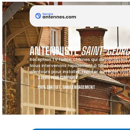
ANTENNISTE
SAINT-GEORG
Réception TV faible, chaînes qui disparaissent
Nous intervenons rapidement à Saint-Georges-
alentours pour installer, réparer ou régler vot
3 DEVIS POUR COMPARER
100% GRATUIT, SANS ENGAGEMENT