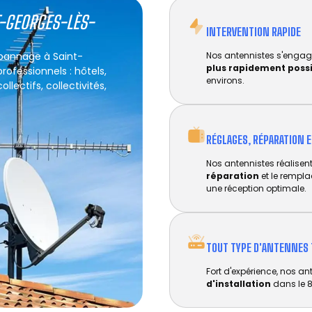
T-GEORGES-LÈS-
INTERVENTION RAPIDE
épannage à Saint-
Nos antennistes s'engag
plus rapidement poss
rofessionnels : hôtels,
environs.
lectifs, collectivités,
RÉGLAGES, RÉPARATION 
Nos antennistes réalisent 
réparation
et le rempl
une réception optimale.
TOUT TYPE D'ANTENNES 
Fort d'expérience, nos an
d'installation
dans le 8