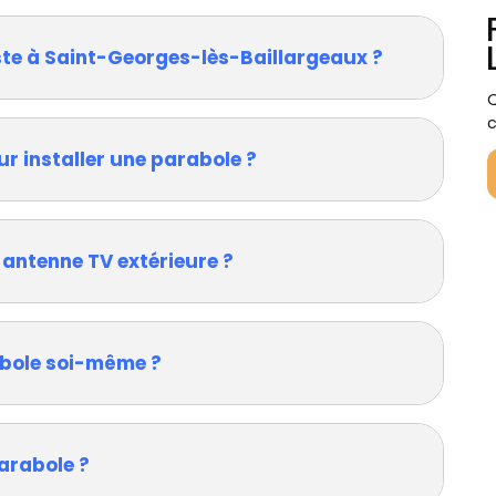
ste à Saint-Georges-lès-Baillargeaux ?
Q
c
ur installer une parabole ?
 antenne TV extérieure ?
rabole soi-même ?
arabole ?