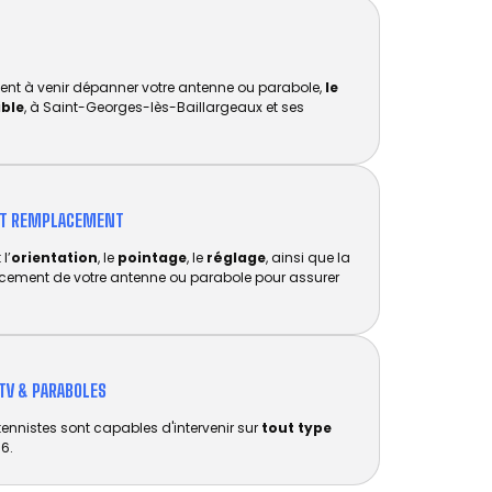
ent à venir dépanner votre antenne ou parabole,
le
ible
, à Saint-Georges-lès-Baillargeaux et ses
ET REMPLACEMENT​
l’
orientation
, le
pointage
, le
réglage
, ainsi que la
acement de votre antenne ou parabole pour assurer
TV & PARABOLES
tennistes sont capables d'intervenir sur
tout type
6.