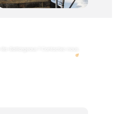
lès-Baillargeaux ? Contactez-nous.
Demander un devis