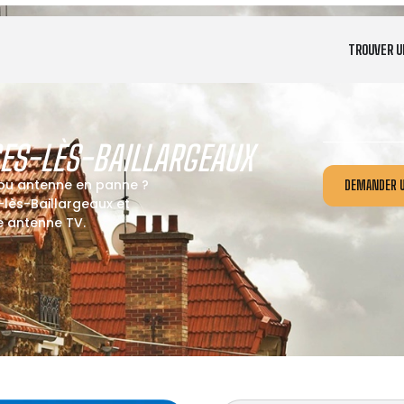
TROUVER U
ES-LÈS-BAILLARGEAUX
 ou antenne en panne ?
DEMANDER U
lès-Baillargeaux et
re antenne TV.