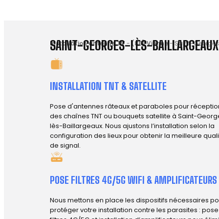
SAINT-GEORGES-LÈS-BAILLARGEAUX,
Installation antenne TV
-
(86) Vienne
-
Saint-Georges
INSTALLATION TNT & SATELLITE
Pose d'antennes râteaux et paraboles pour réceptio
des chaînes TNT ou bouquets satellite à Saint-Georg
lès-Baillargeaux. Nous ajustons l’installation selon la
configuration des lieux pour obtenir la meilleure qual
de signal.
POSE FILTRES 4G/5G WIFI & AMPLIFICATEURS
Nous mettons en place les dispositifs nécessaires po
protéger votre installation contre les parasites : pos