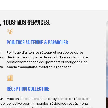
 TOUS NOS SERVICES.
-lès-Baillargeaux (86130)
POINTAGE ANTENNE & PARABOLES
n
Pointage d’antennes râteaux et paraboles après
es-
dérèglement ou perte de signal. Nous contrôlons le
positionnement des équipements et corrigeons les
ité
écarts susceptibles d’altérer la réception.
RÉCEPTION COLLECTIVE
ur
Mise en place et entretien de systèmes de réception
e de
collective pour immeubles, résidences et bâtiments