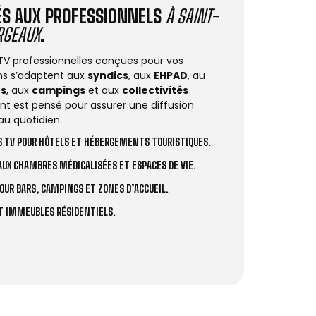
IÉS AUX PROFESSIONNELS
À SAINT-
RGEAUX
.
 TV professionnelles conçues pour vos
ions s’adaptent aux
syndics
, aux
EHPAD
, au
rs
, aux
campings
et aux
collectivités
t est pensé pour assurer une diffusion
au quotidien.
 TV POUR HÔTELS ET HÉBERGEMENTS TOURISTIQUES.
UX CHAMBRES MÉDICALISÉES ET ESPACES DE VIE.
OUR BARS, CAMPINGS ET ZONES D’ACCUEIL.
ET IMMEUBLES RÉSIDENTIELS.