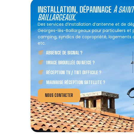
INSTALLATION, DÉPANNAGE
À SAIN
BAILLARGEAUX
.
Des services d’installation d’antenne et de d
Georges-lès-Baillargeaux pour particuliers et p
camping, syndics de copropriété, logements col
etc.
ABSENCE DE SIGNAL ?
IMAGE BROUILLÉE OU NEIGE ?
RÉCEPTION TV / TNT DIFFICILE ?
MAUVAISE RÉCEPTION SATELLITE ?
NOUS CONTACTER