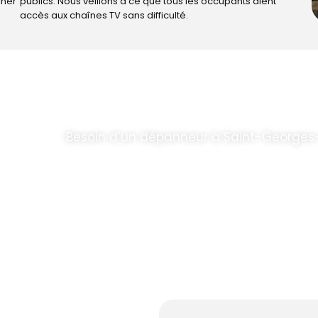
iner
publics. Nous veillons à ce que tous les occupants aient
accès aux chaînes TV sans difficulté.
T PARABOLES
.
Besoin d’un dépanneur à Saint-Georges-