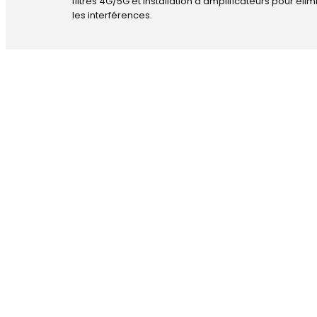
filtres 4G/5G et installation d’amplificateurs pour élim
les interférences.
DÉPANNAGE RAPIDE
ANTENNE TV E