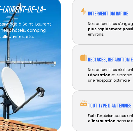
T-LAURENT-DE-LA-
INTERVENTION RAPIDE
dépannage à Saint-Laurent-
Nos antennistes s'engag
plus rapidement poss
nels : hôtels, camping,
environs.
llectivités, etc.
RÉGLAGES, RÉPARATION 
Nos antennistes réalisent 
réparation
et le rempl
une réception optimale.
TOUT TYPE D'ANTENNES 
Fort d'expérience, nos an
d'installation
dans le 6