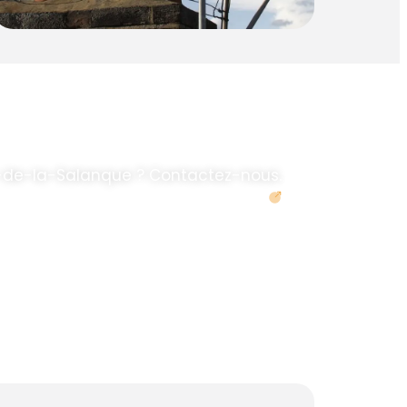
-de-la-Salanque ? Contactez-nous.
Demander un devis