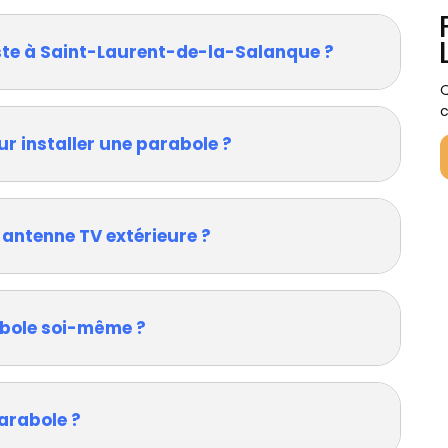
iste à Saint-Laurent-de-la-Salanque ?
Q
c
ur installer une parabole ?
 antenne TV extérieure ?
rabole soi-même ?
arabole ?