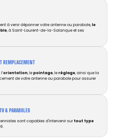
ent à venir dépanner votre antenne ou parabole,
le
ible
, à Saint-Laurent-de-la-Salanque et ses
ET REMPLACEMENT​
l’
orientation
, le
pointage
, le
réglage
, ainsi que la
acement de votre antenne ou parabole pour assurer
TV & PARABOLES
tennistes sont capables d'intervenir sur
tout type
6.