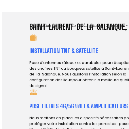
SAINT-LAURENT-DE-LA-SALANQUE, 
Installation antenne TV
-
(66) Pyrénées-Orientales
-
INSTALLATION TNT & SATELLITE
Pose d'antennes râteaux et paraboles pour réceptio
des chaînes TNT ou bouquets satellite à Saint-Lauren
de-la-Salanque. Nous ajustons l’installation selon la
configuration des lieux pour obtenir la meilleure qual
de signal.
POSE FILTRES 4G/5G WIFI & AMPLIFICATEURS
Nous mettons en place les dispositifs nécessaires po
protéger votre installation contre les parasites : pos