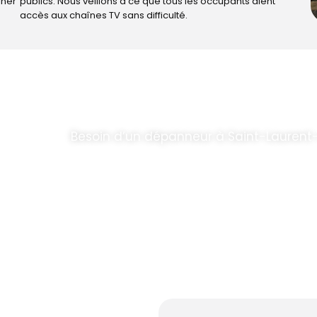
iner
publics. Nous veillons à ce que tous les occupants aient
accès aux chaînes TV sans difficulté.
T PARABOLES
.
Besoin d’un dépanneur à Saint-Laurent