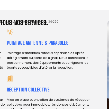
TOUS NOS SERVICES.
Saint-Laurent-de-la-Salanque (66250)
POINTAGE ANTENNE & PARABOLES
n
Pointage d’antennes râteaux et paraboles après
t-
dérèglement ou perte de signal. Nous contrôlons le
positionnement des équipements et corrigeons les
ité
écarts susceptibles d’altérer la réception.
RÉCEPTION COLLECTIVE
ur
Mise en place et entretien de systèmes de réception
e de
collective pour immeubles, résidences et bâtiments