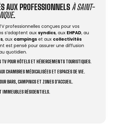
IÉS AUX PROFESSIONNELS
À SAINT-
ANQUE
.
 TV professionnelles conçues pour vos
ions s’adaptent aux
syndics
, aux
EHPAD
, au
rs
, aux
campings
et aux
collectivités
t est pensé pour assurer une diffusion
au quotidien.
 TV POUR HÔTELS ET HÉBERGEMENTS TOURISTIQUES.
UX CHAMBRES MÉDICALISÉES ET ESPACES DE VIE.
OUR BARS, CAMPINGS ET ZONES D’ACCUEIL.
ET IMMEUBLES RÉSIDENTIELS.