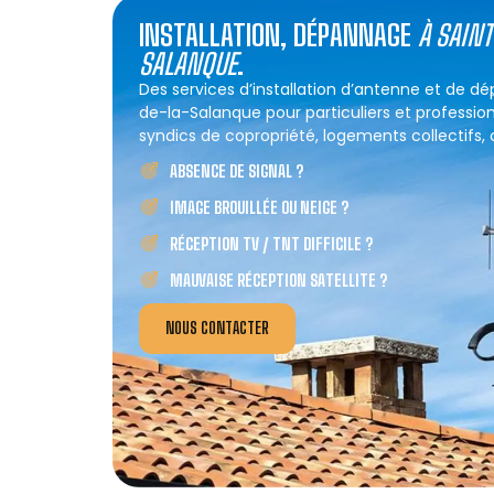
INSTALLATION, DÉPANNAGE
À SAIN
SALANQUE
.
Des services d’installation d’antenne et de 
de-la-Salanque pour particuliers et profession
syndics de copropriété, logements collectifs, co
ABSENCE DE SIGNAL ?
IMAGE BROUILLÉE OU NEIGE ?
RÉCEPTION TV / TNT DIFFICILE ?
MAUVAISE RÉCEPTION SATELLITE ?
NOUS CONTACTER