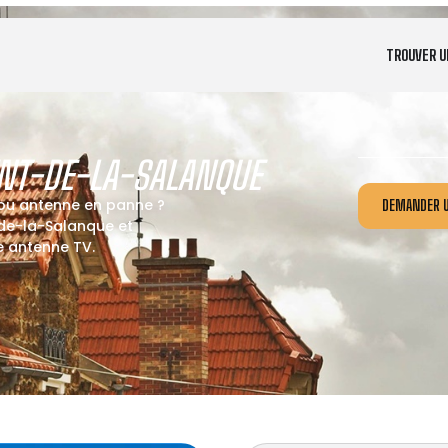
TROUVER U
NT-DE-LA-SALANQUE
 ou antenne en panne ?
DEMANDER U
de-la-Salanque et
re antenne TV.