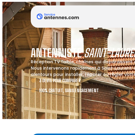
ANTENNISTE
SAINT-LAURE
Réception TV faible, chaînes qui disparaissent
Nous intervenons rapidement à Saint-Laurent-
alentours pour installer, réparer ou régler vot
3 DEVIS POUR COMPARER
100% GRATUIT, SANS ENGAGEMENT