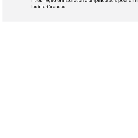
filtres 4G/5G et installation d’amplificateurs pour élim
les interférences.
DÉPANNAGE RAPIDE
ANTENNE TV E