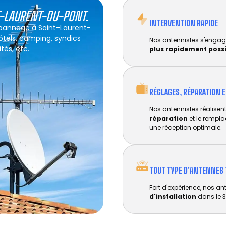
T-LAURENT-DU-PONT
.
INTERVENTION RAPIDE
dépannage à Saint-Laurent-
hôtels, camping, syndics
Nos antennistes s'engag
tés, etc.
plus rapidement poss
RÉGLAGES, RÉPARATION 
Nos antennistes réalisent 
réparation
et le rempl
une réception optimale.
TOUT TYPE D'ANTENNES 
Fort d'expérience, nos an
d'installation
dans le 3