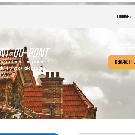
TROUVER U
ENT-DU-PONT
 ou antenne en panne ?
DEMANDER U
du-Pont et alentours
TV.