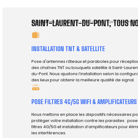
SAINT-LAURENT-DU-PONT, TOUS NO
Installation antenne TV
-
(38) Isère
-
Saint-Laurent-d
INSTALLATION TNT & SATELLITE
Pose d'antennes râteaux et paraboles pour réceptio
des chaînes TNT ou bouquets satellite à Saint-Lauren
du-Pont. Nous ajustons l’installation selon la configur
des lieux pour obtenir la meilleure qualité de signal.
POSE FILTRES 4G/5G WIFI & AMPLIFICATEURS
Nous mettons en place les dispositifs nécessaires po
protéger votre installation contre les parasites : pos
filtres 4G/5G et installation d’amplificateurs pour élim
les interférences.