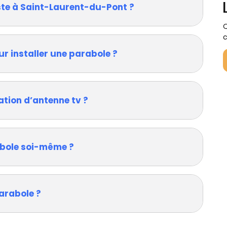
ste à Saint-Laurent-du-Pont ?
Q
c
ur installer une parabole ?
ation d’antenne tv ?
rabole soi-même ?
arabole ?