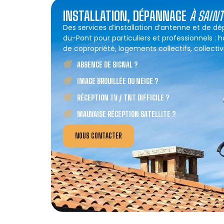
INSTALLATION, DÉPANNAGE
À SAIN
Des services d’installation d’antenne et de 
du-Pont pour particuliers et professionnels : 
de copropriété, logements collectifs, collectivi
ABSENCE DE SIGNAL ?
IMAGE BROUILLÉE OU NEIGE ?
RÉCEPTION TV / TNT DIFFICILE ?
MAUVAISE RÉCEPTION SATELLITE ?
NOUS CONTACTER