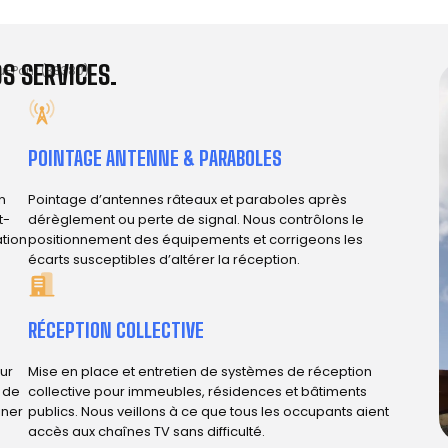
S SERVICES.
u-Pont (38380)
POINTAGE ANTENNE & PARABOLES
n
Pointage d’antennes râteaux et paraboles après
t-
dérèglement ou perte de signal. Nous contrôlons le
ation
positionnement des équipements et corrigeons les
écarts susceptibles d’altérer la réception.
RÉCEPTION COLLECTIVE
ur
Mise en place et entretien de systèmes de réception
e de
collective pour immeubles, résidences et bâtiments
iner
publics. Nous veillons à ce que tous les occupants aient
accès aux chaînes TV sans difficulté.