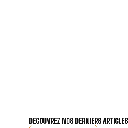
VOTRE INSTALLAT
Nos antennistes vous f
Recevez gra
DÉCOUVREZ NOS DERNIERS ARTICLES