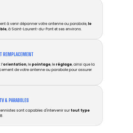
ent à venir dépanner votre antenne ou parabole,
le
ible
, à Saint-Laurent-du-Pont et ses environs.
ET REMPLACEMENT​
l’
orientation
, le
pointage
, le
réglage
, ainsi que la
acement de votre antenne ou parabole pour assurer
TV & PARABOLES
tennistes sont capables d'intervenir sur
tout type
8.