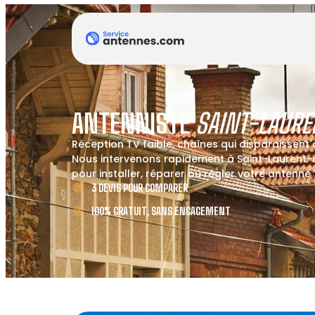
ANTENNISTE
SAINT-LAUR
Réception TV faible, chaînes qui disparaissent
Nous intervenons rapidement à Saint-Laurent-
pour installer, réparer ou régler votre antenne 
3 DEVIS POUR COMPARER
100% GRATUIT, SANS ENGAGEMENT