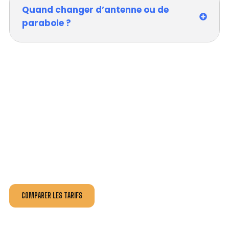
Quand changer d’antenne ou de
parabole ?
VOTRE INSTALLATION ET DÉPANNAGE AU
MEILLEUR PRIX À SAINT-MALO-DE-GUERSAC.
Nos antennistes vous fournissent
un devis au tarif le
plus juste
, selon la nature de la panne ou de l’installation.
Recevez gratuitement
3 devis pour comparer
et
effectuez vos travaux aux meilleur prix.
COMPARER LES TARIFS