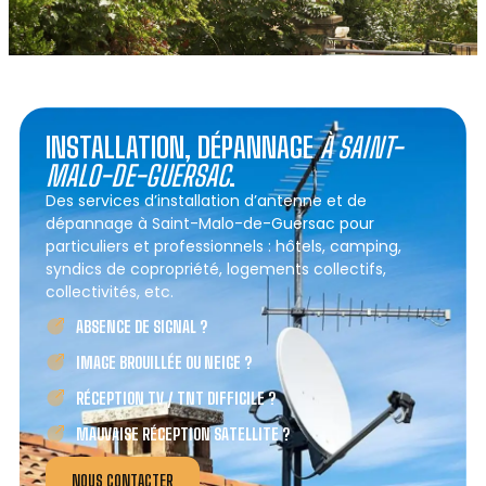
INSTALLATION, DÉPANNAGE
À SAINT-
MALO-DE-GUERSAC
.
Des services d’installation d’antenne et de
dépannage à Saint-Malo-de-Guersac pour
particuliers et professionnels : hôtels, camping,
syndics de copropriété, logements collectifs,
collectivités, etc.
ABSENCE DE SIGNAL ?
IMAGE BROUILLÉE OU NEIGE ?
RÉCEPTION TV / TNT DIFFICILE ?
MAUVAISE RÉCEPTION SATELLITE ?
NOUS CONTACTER