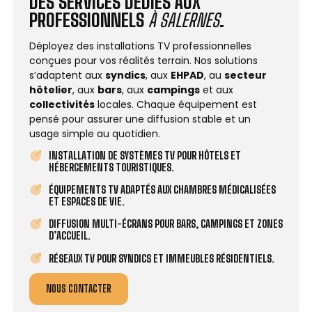
DES SERVICES DÉDIÉS AUX
PROFESSIONNELS
À SALERNES
.
Déployez des installations TV professionnelles
conçues pour vos réalités terrain. Nos solutions
s’adaptent aux
syndics
, aux
EHPAD
, au
secteur
hôtelier
, aux
bars
, aux
campings
et aux
collectivités
locales. Chaque équipement est
pensé pour assurer une diffusion stable et un
usage simple au quotidien.
INSTALLATION DE SYSTÈMES TV POUR HÔTELS ET
HÉBERGEMENTS TOURISTIQUES.
ÉQUIPEMENTS TV ADAPTÉS AUX CHAMBRES MÉDICALISÉES
ET ESPACES DE VIE.
DIFFUSION MULTI-ÉCRANS POUR BARS, CAMPINGS ET ZONES
D’ACCUEIL.
RÉSEAUX TV POUR SYNDICS ET IMMEUBLES RÉSIDENTIELS.
NOUS CONTACTER