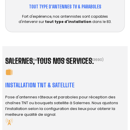
TOUT TYPE D'ANTENNES TV & PARABOLES
Fort d'expérience, nos antennistes sont capables
d'intervenir sur
tout type d'installation
dans le 83.
SALERNES, TOUS NOS SERVICES.
Installation antenne TV
-
(83) Var
-
Salernes (83690)
INSTALLATION TNT & SATELLITE
Pose d'antennes râteaux et paraboles pour réception des
chaînes TNT ou bouquets satellite à Salernes. Nous ajustons
l’installation selon la configuration des lieux pour obtenir la
meilleure qualité de signal.