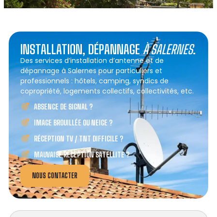
INSTALLATION, DÉPANNAGE
À SALERNES
.
Des services d’installation d’antenne et de
dépannage à Salernes pour particuliers et
professionnels : hôtels, camping, syndics de
copropriété, logements collectifs, collectivités, etc.
ABSENCE DE SIGNAL ?
IMAGE BROUILLÉE OU NEIGE ?
RÉCEPTION TV / TNT DIFFICILE ?
MAUVAISE RÉCEPTION SATELLITE ?
NOUS CONTACTER