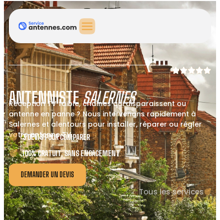
ANTENNISTE
SALERNES
Réception TV faible, chaînes qui disparaissent ou
antenne en panne ? Nous intervenons rapidement à
Salernes et alentours pour installer, réparer ou régler
votre antenne TV.
3 DEVIS POUR COMPARER
100% GRATUIT, SANS ENGAGEMENT
DEMANDER UN DEVIS
Tous les services