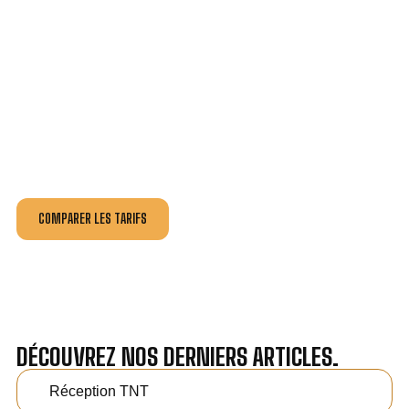
VOTRE INSTALLATION ET DÉPANNAGE AU
MEILLEUR PRIX À SALERNES.
Nos antennistes vous fournissent
un devis au tarif le
plus juste
, selon la nature de la panne ou de l’installation.
Recevez gratuitement
3 devis pour comparer
et
effectuez vos travaux aux meilleur prix.
COMPARER LES TARIFS
DÉCOUVREZ NOS DERNIERS ARTICLES.
Réception TNT