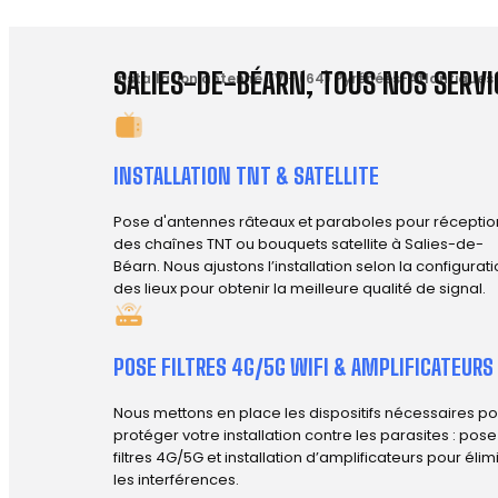
SALIES-DE-BÉARN, TOUS NOS SERVI
Installation antenne TV
-
(64) Pyrénées-Atlantiques
INSTALLATION TNT & SATELLITE
Pose d'antennes râteaux et paraboles pour réceptio
des chaînes TNT ou bouquets satellite à Salies-de-
Béarn. Nous ajustons l’installation selon la configurat
des lieux pour obtenir la meilleure qualité de signal.
POSE FILTRES 4G/5G WIFI & AMPLIFICATEURS
Nous mettons en place les dispositifs nécessaires po
protéger votre installation contre les parasites : pos
filtres 4G/5G et installation d’amplificateurs pour élim
les interférences.