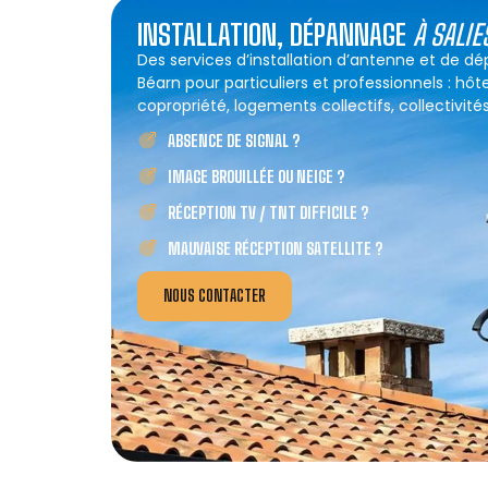
INSTALLATION, DÉPANNAGE
À SALI
Des services d’installation d’antenne et de d
Béarn pour particuliers et professionnels : hôt
copropriété, logements collectifs, collectivités
ABSENCE DE SIGNAL ?
IMAGE BROUILLÉE OU NEIGE ?
RÉCEPTION TV / TNT DIFFICILE ?
MAUVAISE RÉCEPTION SATELLITE ?
NOUS CONTACTER