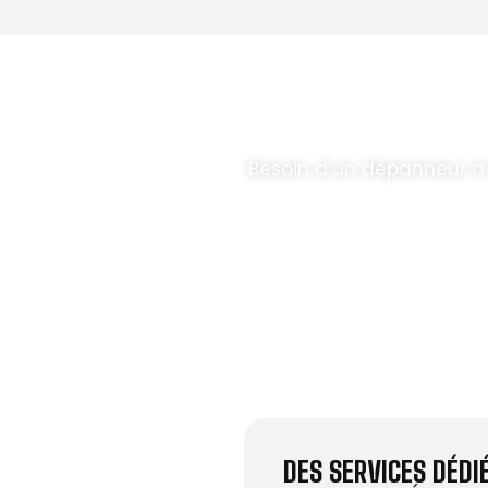
T PARABOLES
.
Besoin d’un dépanneur à
DES SERVICES DÉD