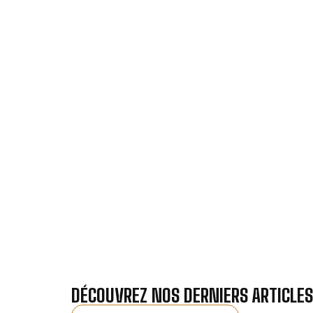
VOTRE INSTA
Nos antennistes vous f
Recevez gra
DÉCOUVREZ NOS DERNIERS ARTICLES