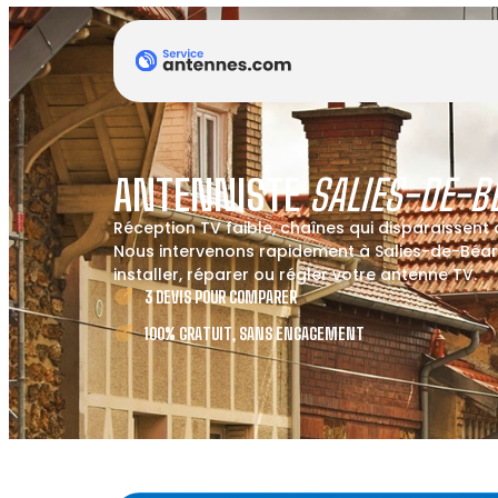
ANTENNISTE
SALIES-DE-B
Réception TV faible, chaînes qui disparaissent
Nous intervenons rapidement à Salies-de-Béar
installer, réparer ou régler votre antenne TV.
3 DEVIS POUR COMPARER
100% GRATUIT, SANS ENGAGEMENT