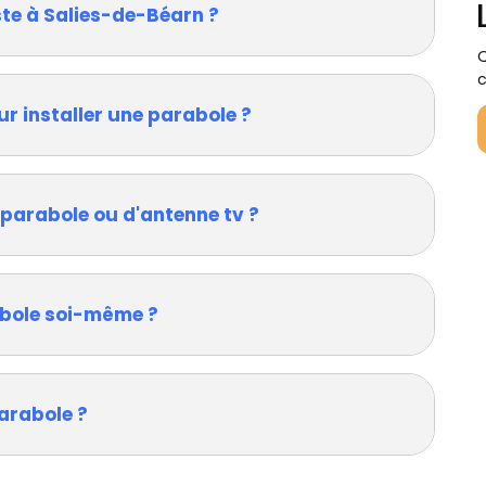
ste à Salies-de-Béarn ?
Q
c
ur installer une parabole ?
 parabole ou d'antenne tv ?
rabole soi-même ?
arabole ?