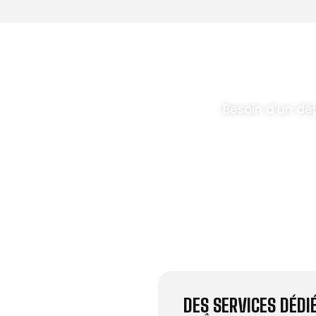
T PARABOLES
.
Besoin d’un dé
DES SERVICES DÉD