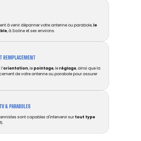
ent à venir dépanner votre antenne ou parabole,
le
ible
, à Saône et ses environs.
ET REMPLACEMENT​
l’
orientation
, le
pointage
, le
réglage
, ainsi que la
acement de votre antenne ou parabole pour assurer
TV & PARABOLES
tennistes sont capables d'intervenir sur
tout type
5.