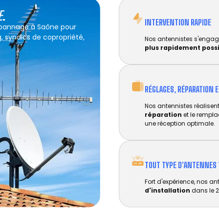
E
.
INTERVENTION RAPIDE
dépannage à Saône pour
g, syndics de copropriété,
Nos antennistes s'engag
plus rapidement poss
RÉGLAGES, RÉPARATION 
Nos antennistes réalisent 
réparation
et le rempl
une réception optimale.
TOUT TYPE D'ANTENNES 
Fort d'expérience, nos an
d'installation
dans le 2