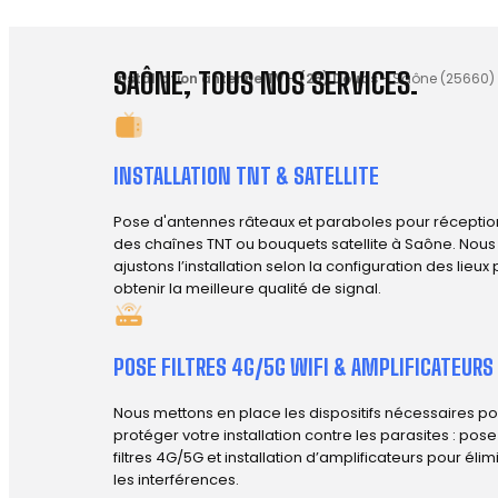
SAÔNE, TOUS NOS SERVICES.
Installation antenne TV
-
(25) Doubs
-
Saône (25660)
INSTALLATION TNT & SATELLITE
Pose d'antennes râteaux et paraboles pour réceptio
des chaînes TNT ou bouquets satellite à Saône. Nous
ajustons l’installation selon la configuration des lieux
obtenir la meilleure qualité de signal.
POSE FILTRES 4G/5G WIFI & AMPLIFICATEURS
Nous mettons en place les dispositifs nécessaires po
protéger votre installation contre les parasites : pos
filtres 4G/5G et installation d’amplificateurs pour élim
les interférences.