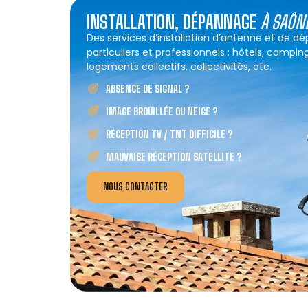
INSTALLATION, DÉPANNAGE
À SAÔN
Des services d’installation d’antenne et de 
particuliers et professionnels : hôtels, campin
logements collectifs, collectivités, etc.
ABSENCE DE SIGNAL ?
IMAGE BROUILLÉE OU NEIGE ?
RÉCEPTION TV / TNT DIFFICILE ?
MAUVAISE RÉCEPTION SATELLITE ?
NOUS CONTACTER