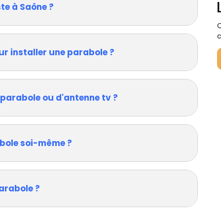
ste à Saône ?
Q
c
ur installer une parabole ?
 parabole ou d'antenne tv ?
rabole soi-même ?
arabole ?