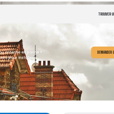
TROUVER U
 ou antenne en panne ?
DEMANDER U
rs pour installer,