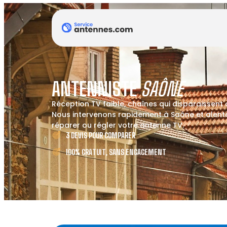
ANTENNISTE
SAÔNE
Réception TV faible, chaînes qui disparaissent
Nous intervenons rapidement à Saône et alentou
réparer ou régler votre antenne TV.
3 DEVIS POUR COMPARER
100% GRATUIT, SANS ENGAGEMENT