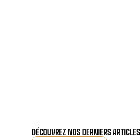
VOTRE 
Nos antennistes vous f
Recevez gra
DÉCOUVREZ NOS DERNIERS ARTICLES