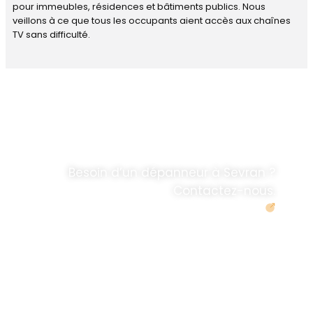
pour immeubles, résidences et bâtiments publics. Nous
veillons à ce que tous les occupants aient accès aux chaînes
TV sans difficulté.
DÉPANNAGE RAPIDE
ANTENNE TV ET
PARABOLES
.
Besoin d’un dépanneur à Sevran ?
Contactez-nous.
Demander un devis