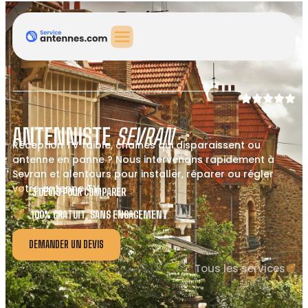
ANTENNISTE
SEVRAN
Réception TV faible, chaînes qui disparaissent ou
antenne en panne ? Nous intervenons rapidement à
Sevran et alentours pour installer, réparer ou régler
votre antenne TV.
3 DEVIS POUR COMPARER
100% GRATUIT, SANS ENGAGEMENT
DEMANDER UN DEVIS
Tous les services