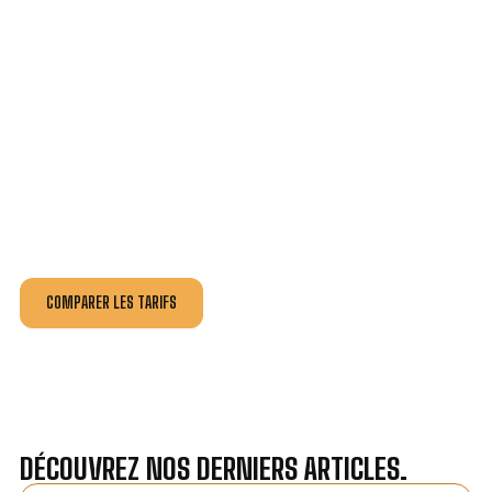
VOTRE INSTALLATION ET DÉPANNAGE AU
MEILLEUR PRIX À SEVRAN.
Nos antennistes vous fournissent
un devis au tarif le
plus juste
, selon la nature de la panne ou de l’installation.
Recevez gratuitement
3 devis pour comparer
et
effectuez vos travaux aux meilleur prix.
COMPARER LES TARIFS
DÉCOUVREZ NOS DERNIERS ARTICLES.