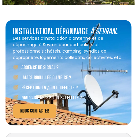
INSTALLATION, DÉPANNAGE
À SEVRAN
.
Des services d’installation d’antenne et de
dépannage à Sevran pour particuliers et
professionnels : hôtels, camping, syndics de
copropriété, logements collectifs, collectivités, etc.
ABSENCE DE SIGNAL ?
IMAGE BROUILLÉE OU NEIGE ?
RÉCEPTION TV / TNT DIFFICILE ?
MAUVAISE RÉCEPTION SATELLITE ?
NOUS CONTACTER