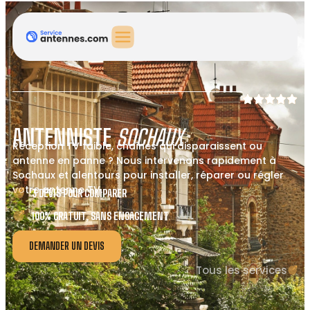
ANTENNISTE
SOCHAUX
Réception TV faible, chaînes qui disparaissent ou
antenne en panne ? Nous intervenons rapidement à
Sochaux et alentours pour installer, réparer ou régler
votre antenne TV.
3 DEVIS POUR COMPARER
100% GRATUIT, SANS ENGAGEMENT
DEMANDER UN DEVIS
Tous les services