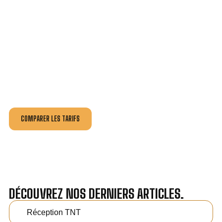
VOTRE INSTALLATION ET DÉPANNAGE AU
MEILLEUR PRIX À SOCHAUX.
Nos antennistes vous fournissent
un devis au tarif le
plus juste
, selon la nature de la panne ou de l’installation.
Recevez gratuitement
3 devis pour comparer
et
effectuez vos travaux aux meilleur prix.
COMPARER LES TARIFS
DÉCOUVREZ NOS DERNIERS ARTICLES.
Réception TNT