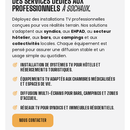
DES SERVICES DÉDIÉS AUX
PROFESSIONNELS
À SOCHAUX
.
Déployez des installations TV professionnelles
conçues pour vos réalités terrain. Nos solutions
s’adaptent aux
syndics
, aux
EHPAD
, au
secteur
hôtelier
, aux
bars
, aux
campings
et aux
collectivités
locales. Chaque équipement est
pensé pour assurer une diffusion stable et un
usage simple au quotidien.
INSTALLATION DE SYSTÈMES TV POUR HÔTELS ET
HÉBERGEMENTS TOURISTIQUES.
ÉQUIPEMENTS TV ADAPTÉS AUX CHAMBRES MÉDICALISÉES
ET ESPACES DE VIE.
DIFFUSION MULTI-ÉCRANS POUR BARS, CAMPINGS ET ZONES
D’ACCUEIL.
RÉSEAUX TV POUR SYNDICS ET IMMEUBLES RÉSIDENTIELS.
NOUS CONTACTER