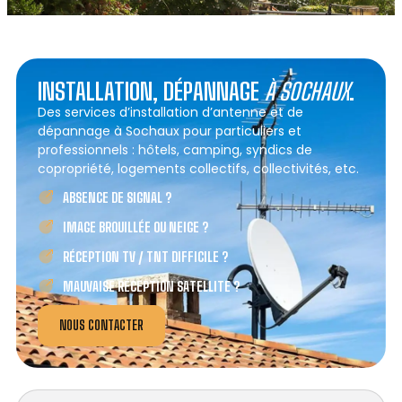
INSTALLATION, DÉPANNAGE
À SOCHAUX
.
Des services d’installation d’antenne et de
dépannage à Sochaux pour particuliers et
professionnels : hôtels, camping, syndics de
copropriété, logements collectifs, collectivités, etc.
ABSENCE DE SIGNAL ?
IMAGE BROUILLÉE OU NEIGE ?
RÉCEPTION TV / TNT DIFFICILE ?
MAUVAISE RÉCEPTION SATELLITE ?
NOUS CONTACTER