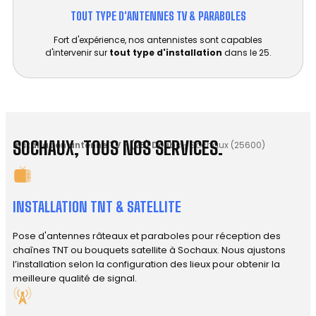
TOUT TYPE D'ANTENNES TV & PARABOLES
Fort d'expérience, nos antennistes sont capables
d'intervenir sur
tout type d'installation
dans le 25.
SOCHAUX, TOUS NOS SERVICES.
Installation antenne TV
-
(25) Doubs
-
Sochaux (25600)
INSTALLATION TNT & SATELLITE
Pose d'antennes râteaux et paraboles pour réception des
chaînes TNT ou bouquets satellite à Sochaux. Nous ajustons
l’installation selon la configuration des lieux pour obtenir la
meilleure qualité de signal.