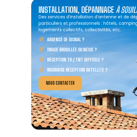
INSTALLATION, DÉPANNAGE
À SOUIL
Des services d’installation d’antenne et de d
particuliers et professionnels : hôtels, campin
logements collectifs, collectivités, etc.
ABSENCE DE SIGNAL ?
IMAGE BROUILLÉE OU NEIGE ?
RÉCEPTION TV / TNT DIFFICILE ?
MAUVAISE RÉCEPTION SATELLITE ?
NOUS CONTACTER