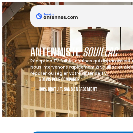
ANTENNISTE
SOUILLAC
Réception TV faible, chaînes qui disparaissent
Nous intervenons rapidement à Souillac et alent
réparer ou régler votre antenne TV.
3 DEVIS POUR COMPARER
100% GRATUIT, SANS ENGAGEMENT