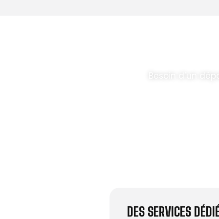
T PARABOLES
.
Besoin d’un dép
DES SERVICES DÉD