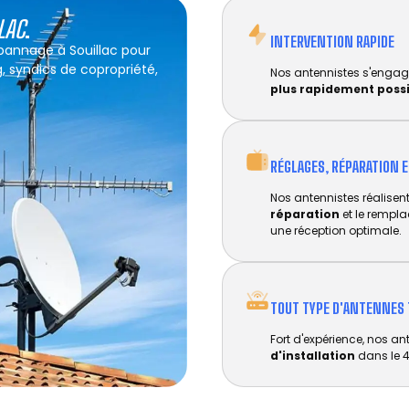
LAC
.
INTERVENTION RAPIDE
épannage à Souillac pour
g, syndics de copropriété,
Nos antennistes s'engag
plus rapidement poss
RÉGLAGES, RÉPARATION 
Nos antennistes réalisent 
réparation
et le rempl
une réception optimale.
TOUT TYPE D'ANTENNES 
Fort d'expérience, nos an
d'installation
dans le 4