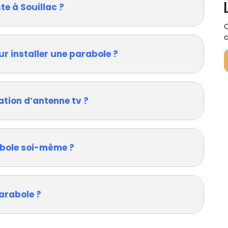
te à Souillac ?
Q
c
ur installer une parabole ?
ation d’antenne tv ?
rabole soi-même ?
arabole ?