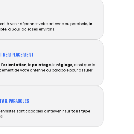
ent à venir dépanner votre antenne ou parabole,
le
ible
, à Souillac et ses environs.
ET REMPLACEMENT​
l’
orientation
, le
pointage
, le
réglage
, ainsi que la
acement de votre antenne ou parabole pour assurer
TV & PARABOLES
tennistes sont capables d'intervenir sur
tout type
6.