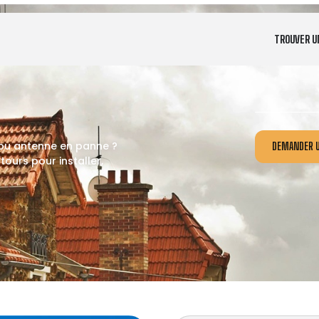
TROUVER U
 ou antenne en panne ?
DEMANDER U
ours pour installer,