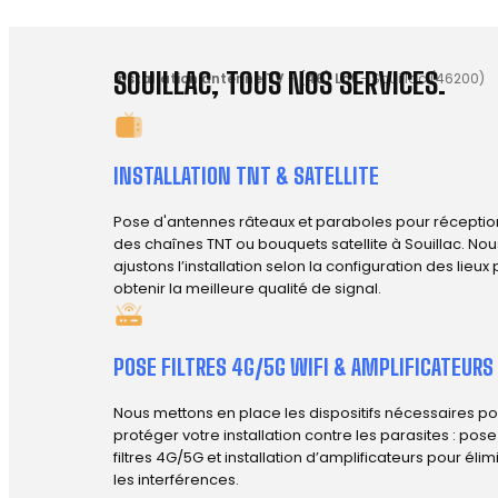
SOUILLAC, TOUS NOS SERVICES.
Installation antenne TV
-
(46) Lot
-
Souillac (46200)
INSTALLATION TNT & SATELLITE
Pose d'antennes râteaux et paraboles pour réceptio
des chaînes TNT ou bouquets satellite à Souillac. Nou
ajustons l’installation selon la configuration des lieux
obtenir la meilleure qualité de signal.
POSE FILTRES 4G/5G WIFI & AMPLIFICATEURS
Nous mettons en place les dispositifs nécessaires po
protéger votre installation contre les parasites : pos
filtres 4G/5G et installation d’amplificateurs pour élim
les interférences.