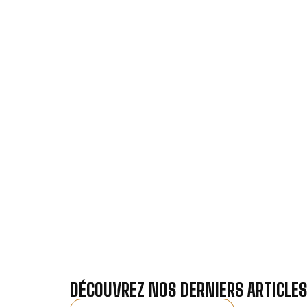
VOTRE IN
Nos antennistes vous f
Recevez gra
DÉCOUVREZ NOS DERNIERS ARTICLES