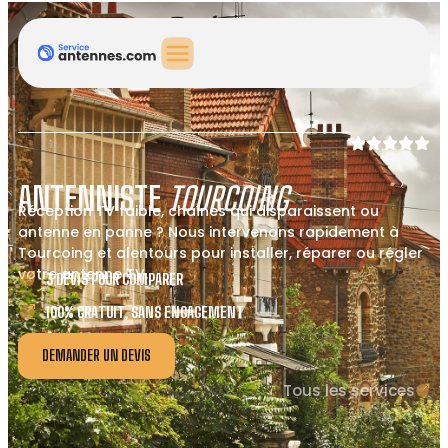
ANTENNISTE
TOURCOING
Réception TV faible, chaînes qui disparaissent ou
antenne en panne ? Nous intervenons rapidement à
Tourcoing et alentours pour installer, réparer ou régler
votre antenne TV.
3 DEVIS POUR COMPARER
100% GRATUIT, SANS ENGAGEMENT
DEMANDER UN DEVIS
Tous les services