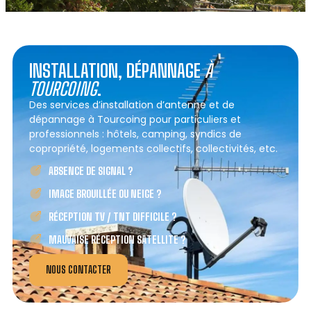
INSTALLATION, DÉPANNAGE
À
TOURCOING
.
Des services d’installation d’antenne et de
dépannage à Tourcoing pour particuliers et
professionnels : hôtels, camping, syndics de
copropriété, logements collectifs, collectivités, etc.
ABSENCE DE SIGNAL ?
IMAGE BROUILLÉE OU NEIGE ?
RÉCEPTION TV / TNT DIFFICILE ?
MAUVAISE RÉCEPTION SATELLITE ?
NOUS CONTACTER