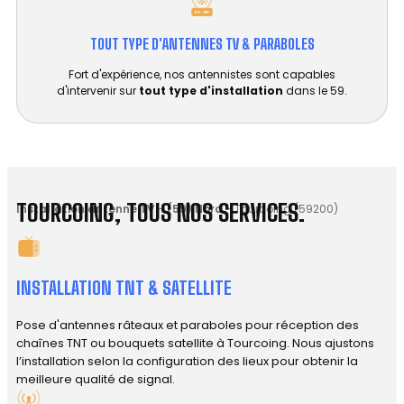
TOUT TYPE D'ANTENNES TV & PARABOLES
Fort d'expérience, nos antennistes sont capables
d'intervenir sur
tout type d'installation
dans le 59.
TOURCOING, TOUS NOS SERVICES.
Installation antenne TV
-
(59) Nord
-
Tourcoing (59200)
INSTALLATION TNT & SATELLITE
Pose d'antennes râteaux et paraboles pour réception des
chaînes TNT ou bouquets satellite à Tourcoing. Nous ajustons
l’installation selon la configuration des lieux pour obtenir la
meilleure qualité de signal.