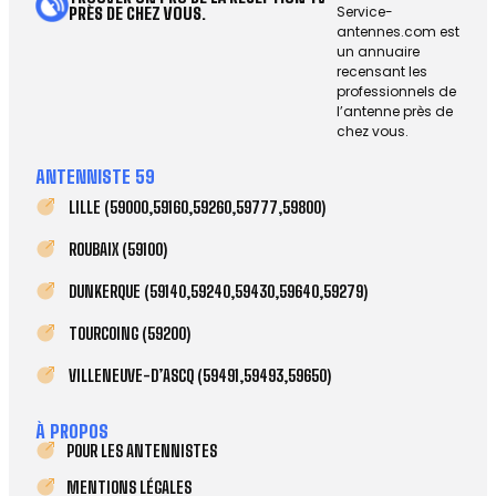
Service-
PRÈS DE CHEZ VOUS.
antennes.com est
un annuaire
recensant les
professionnels de
l’antenne près de
chez vous.
ANTENNISTE 59
LILLE (59000,59160,59260,59777,59800)
ROUBAIX (59100)
DUNKERQUE (59140,59240,59430,59640,59279)
TOURCOING (59200)
VILLENEUVE-D’ASCQ (59491,59493,59650)
À PROPOS
POUR LES ANTENNISTES
MENTIONS LÉGALES