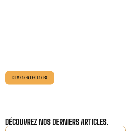
VOTRE INSTALLATION ET DÉPANNAGE AU
MEILLEUR PRIX À TOURCOING.
Nos antennistes vous fournissent
un devis au tarif le
plus juste
, selon la nature de la panne ou de l’installation.
Recevez gratuitement
3 devis pour comparer
et
effectuez vos travaux aux meilleur prix.
COMPARER LES TARIFS
DÉCOUVREZ NOS DERNIERS ARTICLES.