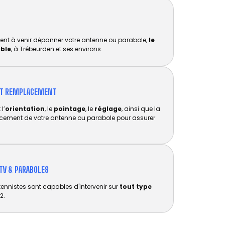
ent à venir dépanner votre antenne ou parabole,
le
ible
, à Trébeurden et ses environs.
ET REMPLACEMENT​
l’
orientation
, le
pointage
, le
réglage
, ainsi que la
acement de votre antenne ou parabole pour assurer
TV & PARABOLES
tennistes sont capables d'intervenir sur
tout type
2.