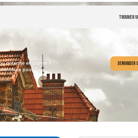
TROUVER U
 ou antenne en panne ?
DEMANDER U
alentours pour