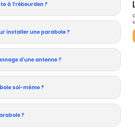
ste à Trébeurden ?
Q
c
ur installer une parabole ?
annage d'une antenne ?
rabole soi-même ?
arabole ?