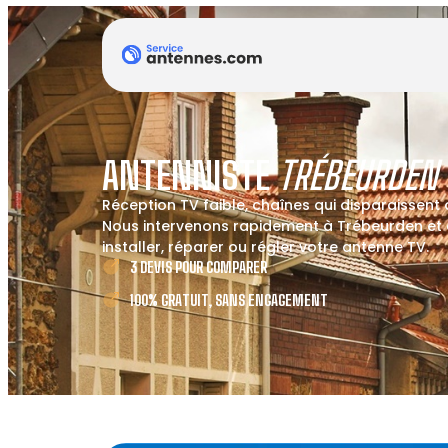
ANTENNISTE
TRÉBEURDEN
Réception TV faible, chaînes qui disparaissent
Nous intervenons rapidement à Trébeurden et 
installer, réparer ou régler votre antenne TV.
3 DEVIS POUR COMPARER
100% GRATUIT, SANS ENGAGEMENT