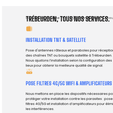
TRÉBEURDEN, TOUS NOS SERVICES.
Installation antenne TV
-
(22) Côtes-d'Armor
-
Trébeu
INSTALLATION TNT & SATELLITE
Pose d'antennes râteaux et paraboles pour réceptio
des chaînes TNT ou bouquets satellite à Trébeurden.
Nous ajustons l’installation selon la configuration des
lieux pour obtenir la meilleure qualité de signal.
POSE FILTRES 4G/5G WIFI & AMPLIFICATEURS
Nous mettons en place les dispositifs nécessaires po
protéger votre installation contre les parasites : pos
filtres 4G/5G et installation d’amplificateurs pour élim
les interférences.