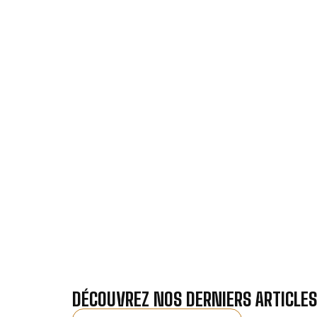
VOTRE INS
Nos antennistes vous f
Recevez gra
DÉCOUVREZ NOS DERNIERS ARTICLES