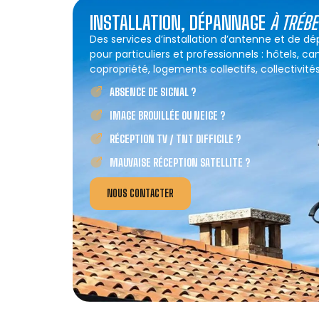
INSTALLATION, DÉPANNAGE
À TRÉB
Des services d’installation d’antenne et de 
pour particuliers et professionnels : hôtels, c
copropriété, logements collectifs, collectivités
ABSENCE DE SIGNAL ?
IMAGE BROUILLÉE OU NEIGE ?
RÉCEPTION TV / TNT DIFFICILE ?
MAUVAISE RÉCEPTION SATELLITE ?
NOUS CONTACTER