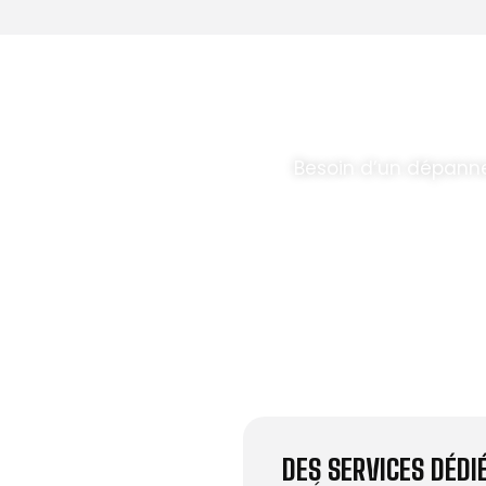
T PARABOLES
.
Besoin d’un dépann
DES SERVICES DÉD