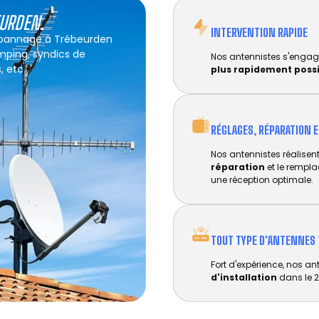
EURDEN
.
INTERVENTION RAPIDE
dépannage à Trébeurden
amping, syndics de
Nos antennistes s'engag
, etc.
plus rapidement poss
RÉGLAGES, RÉPARATION 
Nos antennistes réalisent 
réparation
et le rempl
une réception optimale.
TOUT TYPE D'ANTENNES 
Fort d'expérience, nos an
d'installation
dans le 2