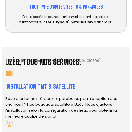
TOUT TYPE D'ANTENNES TV & PARABOLES
Fort d'expérience, nos antennistes sont capables
d'intervenir sur
tout type d'installation
dans le 30.
UZÈS, TOUS NOS SERVICES.
Installation antenne TV
-
(30) Gard
-
Uzès (30700)
INSTALLATION TNT & SATELLITE
Pose d'antennes râteaux et paraboles pour réception des
chaînes TNT ou bouquets satellite à Uzès. Nous ajustons
l’installation selon la configuration des lieux pour obtenir la
meilleure qualité de signal.