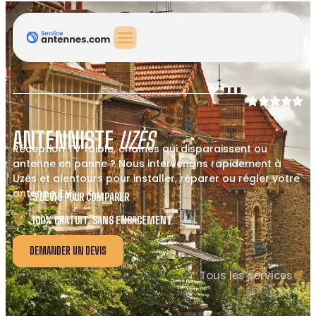
ANTENNISTE
UZÈS
Réception TV faible, chaînes qui disparaissent ou
antenne en panne ? Nous intervenons rapidement à
Uzès et alentours pour installer, réparer ou régler votre
antenne TV.
3 DEVIS POUR COMPARER
100% GRATUIT, SANS ENGAGEMENT
DEMANDER UN DEVIS
Tous les services