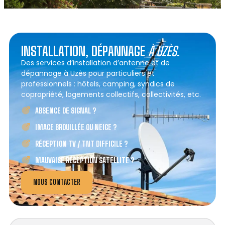
INSTALLATION, DÉPANNAGE
À UZÈS
.
Des services d’installation d’antenne et de
dépannage à Uzès pour particuliers et
professionnels : hôtels, camping, syndics de
copropriété, logements collectifs, collectivités, etc.
ABSENCE DE SIGNAL ?
IMAGE BROUILLÉE OU NEIGE ?
RÉCEPTION TV / TNT DIFFICILE ?
MAUVAISE RÉCEPTION SATELLITE ?
NOUS CONTACTER