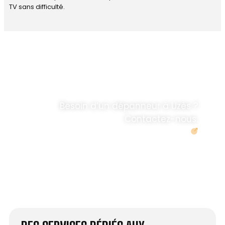
TV sans difficulté.
DÉPANNAGE RAPIDE
ANTENNE TV ET
PARABOLES
.
Besoin d’un dépanneur à Uzès ?
Contactez-nous.
Demander un devis