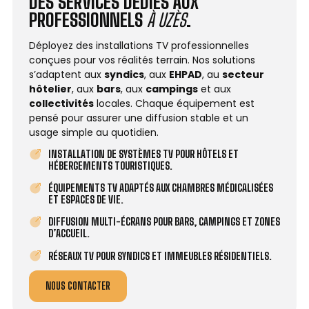
DES SERVICES DÉDIÉS AUX
PROFESSIONNELS
À UZÈS
.
Déployez des installations TV professionnelles
conçues pour vos réalités terrain. Nos solutions
s’adaptent aux
syndics
, aux
EHPAD
, au
secteur
hôtelier
, aux
bars
, aux
campings
et aux
collectivités
locales. Chaque équipement est
pensé pour assurer une diffusion stable et un
usage simple au quotidien.
INSTALLATION DE SYSTÈMES TV POUR HÔTELS ET
HÉBERGEMENTS TOURISTIQUES.
ÉQUIPEMENTS TV ADAPTÉS AUX CHAMBRES MÉDICALISÉES
ET ESPACES DE VIE.
DIFFUSION MULTI-ÉCRANS POUR BARS, CAMPINGS ET ZONES
D’ACCUEIL.
RÉSEAUX TV POUR SYNDICS ET IMMEUBLES RÉSIDENTIELS.
NOUS CONTACTER