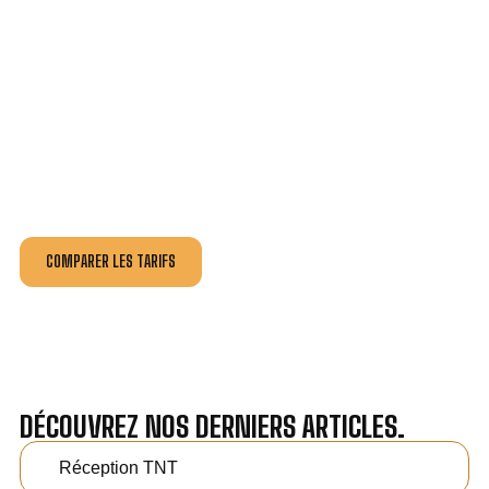
VOTRE INSTALLATION ET DÉPANNAGE AU
MEILLEUR PRIX À UZÈS.
Nos antennistes vous fournissent
un devis au tarif le
plus juste
, selon la nature de la panne ou de l’installation.
Recevez gratuitement
3 devis pour comparer
et
effectuez vos travaux aux meilleur prix.
COMPARER LES TARIFS
DÉCOUVREZ NOS DERNIERS ARTICLES.
Réception TNT