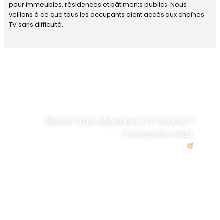
pour immeubles, résidences et bâtiments publics. Nous
veillons à ce que tous les occupants aient accès aux chaînes
TV sans difficulté.
DÉPANNAGE RAPIDE
ANTENNE TV ET
PARABOLES
.
Besoin d’un dépanneur à Valdoie ?
Contactez-nous.
Demander un devis