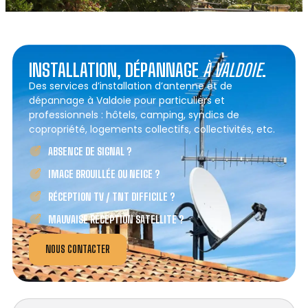
INSTALLATION, DÉPANNAGE
À VALDOIE
.
Des services d’installation d’antenne et de
dépannage à Valdoie pour particuliers et
professionnels : hôtels, camping, syndics de
copropriété, logements collectifs, collectivités, etc.
ABSENCE DE SIGNAL ?
IMAGE BROUILLÉE OU NEIGE ?
RÉCEPTION TV / TNT DIFFICILE ?
MAUVAISE RÉCEPTION SATELLITE ?
NOUS CONTACTER