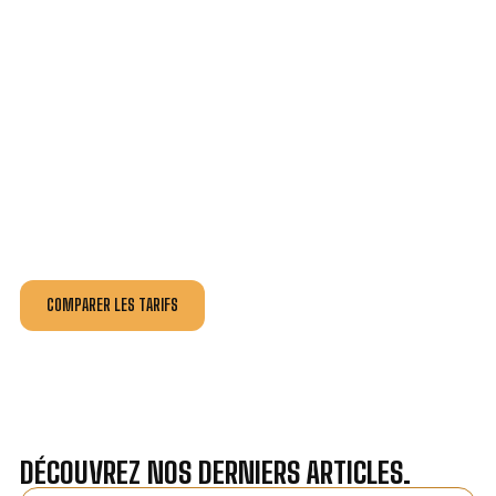
VOTRE INSTALLATION ET DÉPANNAGE AU
MEILLEUR PRIX À VALDOIE.
Nos antennistes vous fournissent
un devis au tarif le
plus juste
, selon la nature de la panne ou de l’installation.
Recevez gratuitement
3 devis pour comparer
et
effectuez vos travaux aux meilleur prix.
COMPARER LES TARIFS
DÉCOUVREZ NOS DERNIERS ARTICLES.