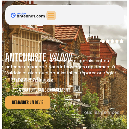
ANTENNISTE
VALDOIE
Réception TV faible, chaînes qui disparaissent ou
antenne en panne ? Nous intervenons rapidement à
Valdoie et alentours pour installer, réparer ou régler
votre antenne TV.
3 DEVIS POUR COMPARER
100% GRATUIT, SANS ENGAGEMENT
DEMANDER UN DEVIS
Tous les services