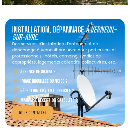
INSTALLATION, DÉPANNAGE
À VERNEUIL-
SUR-AVRE
.
Des services d’installation d’antenne et de
dépannage à Verneuil-sur-Avre pour particuliers et
professionnels : hôtels, camping, syndics de
copropriété, logements collectifs, collectivités, etc.
ABSENCE DE SIGNAL ?
IMAGE BROUILLÉE OU NEIGE ?
RÉCEPTION TV / TNT DIFFICILE ?
MAUVAISE RÉCEPTION SATELLITE ?
NOUS CONTACTER