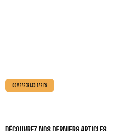
VOTRE INSTALLATION ET DÉPANNAGE AU
MEILLEUR PRIX À VERNEUIL-SUR-AVRE.
Nos antennistes vous fournissent
un devis au tarif le
plus juste
, selon la nature de la panne ou de l’installation.
Recevez gratuitement
3 devis pour comparer
et
effectuez vos travaux aux meilleur prix.
COMPARER LES TARIFS
DÉCOUVREZ NOS DERNIERS ARTICLES.