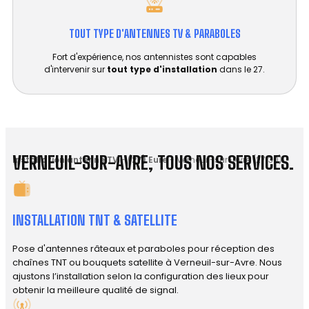
TOUT TYPE D'ANTENNES TV & PARABOLES
Fort d'expérience, nos antennistes sont capables
d'intervenir sur
tout type d'installation
dans le 27.
VERNEUIL-SUR-AVRE, TOUS NOS SERVICES.
Installation antenne TV
-
(27) Eure
-
Verneuil-sur-Avre (27130)
INSTALLATION TNT & SATELLITE
Pose d'antennes râteaux et paraboles pour réception des
chaînes TNT ou bouquets satellite à Verneuil-sur-Avre. Nous
ajustons l’installation selon la configuration des lieux pour
obtenir la meilleure qualité de signal.