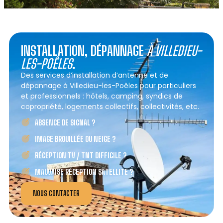
INSTALLATION, DÉPANNAGE
À VILLEDIEU-
LES-POÊLES
.
Des services d’installation d’antenne et de
dépannage à Villedieu-les-Poêles pour particuliers
et professionnels : hôtels, camping, syndics de
copropriété, logements collectifs, collectivités, etc.
ABSENCE DE SIGNAL ?
IMAGE BROUILLÉE OU NEIGE ?
RÉCEPTION TV / TNT DIFFICILE ?
MAUVAISE RÉCEPTION SATELLITE ?
NOUS CONTACTER