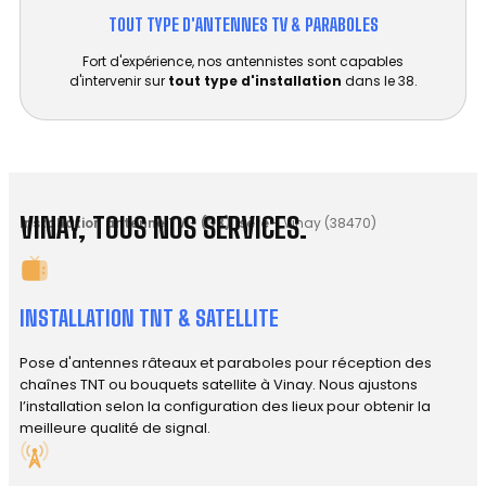
TOUT TYPE D'ANTENNES TV & PARABOLES
Fort d'expérience, nos antennistes sont capables
d'intervenir sur
tout type d'installation
dans le 38.
VINAY, TOUS NOS SERVICES.
Installation antenne TV
-
(38) Isère
-
Vinay (38470)
INSTALLATION TNT & SATELLITE
Pose d'antennes râteaux et paraboles pour réception des
chaînes TNT ou bouquets satellite à Vinay. Nous ajustons
l’installation selon la configuration des lieux pour obtenir la
meilleure qualité de signal.