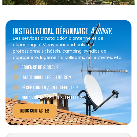
INSTALLATION, DÉPANNAGE
À VINAY
.
Des services d’installation d’antenne et de
dépannage à Vinay pour particuliers et
professionnels : hôtels, camping, syndics de
copropriété, logements collectifs, collectivités, etc.
ABSENCE DE SIGNAL ?
IMAGE BROUILLÉE OU NEIGE ?
RÉCEPTION TV / TNT DIFFICILE ?
MAUVAISE RÉCEPTION SATELLITE ?
NOUS CONTACTER