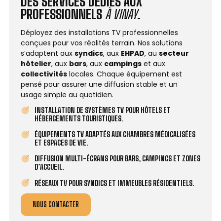
DES SERVICES DÉDIÉS AUX
PROFESSIONNELS
À VINAY
.
Déployez des installations TV professionnelles
conçues pour vos réalités terrain. Nos solutions
s’adaptent aux
syndics
, aux
EHPAD
, au
secteur
hôtelier
, aux
bars
, aux
campings
et aux
collectivités
locales. Chaque équipement est
pensé pour assurer une diffusion stable et un
usage simple au quotidien.
INSTALLATION DE SYSTÈMES TV POUR HÔTELS ET
HÉBERGEMENTS TOURISTIQUES.
ÉQUIPEMENTS TV ADAPTÉS AUX CHAMBRES MÉDICALISÉES
ET ESPACES DE VIE.
DIFFUSION MULTI-ÉCRANS POUR BARS, CAMPINGS ET ZONES
D’ACCUEIL.
RÉSEAUX TV POUR SYNDICS ET IMMEUBLES RÉSIDENTIELS.
NOUS CONTACTER