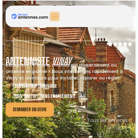
ANTENNISTE
VINAY
Réception TV faible, chaînes qui disparaissent ou
antenne en panne ? Nous intervenons rapidement à
Vinay et alentours pour installer, réparer ou régler
votre antenne TV.
3 DEVIS POUR COMPARER
100% GRATUIT, SANS ENGAGEMENT
DEMANDER UN DEVIS
Tous les services