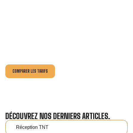
VOTRE INSTALLATION ET DÉPANNAGE AU
MEILLEUR PRIX À VINAY.
Nos antennistes vous fournissent
un devis au tarif le
plus juste
, selon la nature de la panne ou de l’installation.
Recevez gratuitement
3 devis pour comparer
et
effectuez vos travaux aux meilleur prix.
COMPARER LES TARIFS
DÉCOUVREZ NOS DERNIERS ARTICLES.
Réception TNT