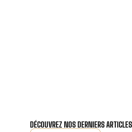
VOTRE INSTA
Nos antennistes vous f
Recevez gra
DÉCOUVREZ NOS DERNIERS ARTICLES