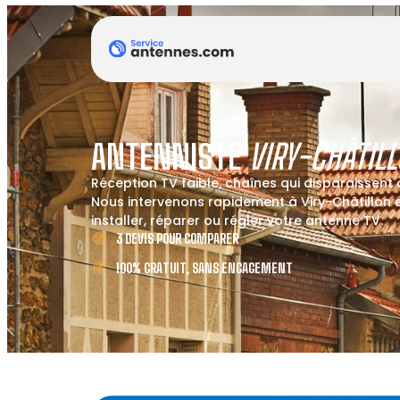
ANTENNISTE
VIRY-CHÂTIL
Réception TV faible, chaînes qui disparaissent
Nous intervenons rapidement à Viry-Châtillon 
installer, réparer ou régler votre antenne TV.
3 DEVIS POUR COMPARER
100% GRATUIT, SANS ENGAGEMENT