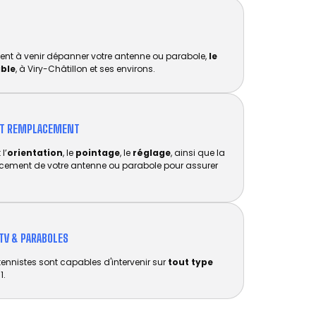
ent à venir dépanner votre antenne ou parabole,
le
ible
, à Viry-Châtillon et ses environs.
ET REMPLACEMENT​
l’
orientation
, le
pointage
, le
réglage
, ainsi que la
acement de votre antenne ou parabole pour assurer
TV & PARABOLES
tennistes sont capables d'intervenir sur
tout type
1.