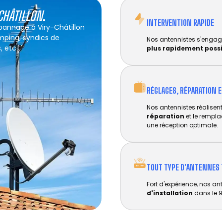
CHÂTILLON
.
INTERVENTION RAPIDE
épannage à Viry-Châtillon
amping, syndics de
Nos antennistes s'engag
, etc.
plus rapidement poss
RÉGLAGES, RÉPARATION 
Nos antennistes réalisent 
réparation
et le rempl
une réception optimale.
TOUT TYPE D'ANTENNES 
Fort d'expérience, nos an
d'installation
dans le 9