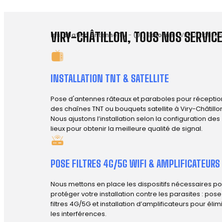
VIRY-CHÂTILLON, TOUS NOS SERVICE
Installation antenne TV
-
(91) Essonne
-
Viry-Châtillon
INSTALLATION TNT & SATELLITE
Pose d'antennes râteaux et paraboles pour réceptio
des chaînes TNT ou bouquets satellite à Viry-Châtillo
Nous ajustons l’installation selon la configuration des
lieux pour obtenir la meilleure qualité de signal.
POSE FILTRES 4G/5G WIFI & AMPLIFICATEURS
Nous mettons en place les dispositifs nécessaires po
protéger votre installation contre les parasites : pos
filtres 4G/5G et installation d’amplificateurs pour élim
les interférences.