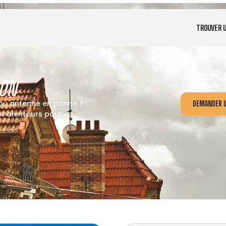
TROUVER 
LON
 ou antenne en panne ?
DEMANDER U
et alentours pour