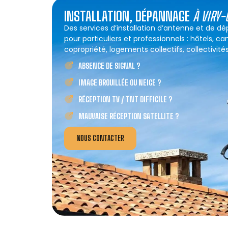
INSTALLATION, DÉPANNAGE
À VIRY-
Des services d’installation d’antenne et de d
pour particuliers et professionnels : hôtels, c
copropriété, logements collectifs, collectivités
ABSENCE DE SIGNAL ?
IMAGE BROUILLÉE OU NEIGE ?
RÉCEPTION TV / TNT DIFFICILE ?
MAUVAISE RÉCEPTION SATELLITE ?
NOUS CONTACTER