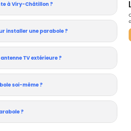
te à Viry-Châtillon ?
Q
c
ur installer une parabole ?
 antenne TV extérieure ?
rabole soi-même ?
arabole ?