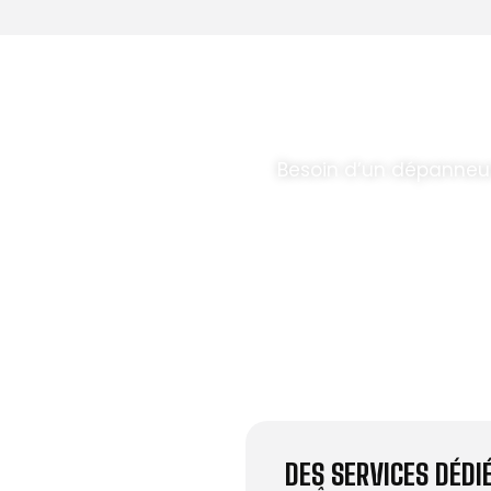
T PARABOLES
.
Besoin d’un dépanneur
DES SERVICES DÉD