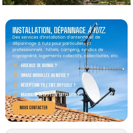
INSTALLATION, DÉPANNAGE
À YUTZ
.
Des services d’installation d’antenne et de
dépannage à Yutz pour particuliers et
professionnels : hôtels, camping, syndics de
copropriété, logements collectifs, collectivités, etc.
ABSENCE DE SIGNAL ?
IMAGE BROUILLÉE OU NEIGE ?
RÉCEPTION TV / TNT DIFFICILE ?
MAUVAISE RÉCEPTION SATELLITE ?
NOUS CONTACTER