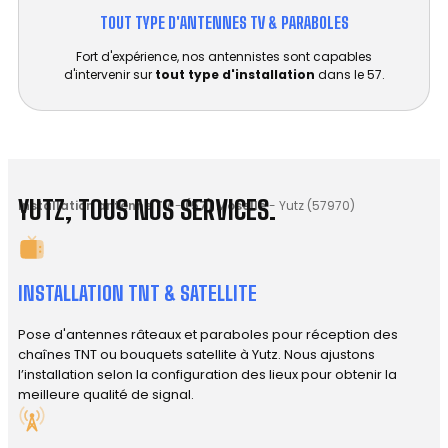
TOUT TYPE D'ANTENNES TV & PARABOLES
Fort d'expérience, nos antennistes sont capables
d'intervenir sur
tout type d'installation
dans le 57.
YUTZ, TOUS NOS SERVICES.
Installation antenne TV
-
(57) Moselle
-
Yutz (57970)
INSTALLATION TNT & SATELLITE
Pose d'antennes râteaux et paraboles pour réception des
chaînes TNT ou bouquets satellite à Yutz. Nous ajustons
l’installation selon la configuration des lieux pour obtenir la
meilleure qualité de signal.