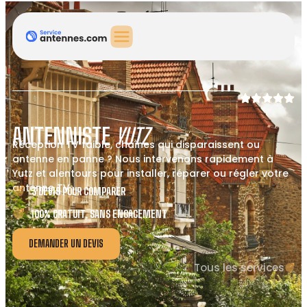
ANTENNISTE
YUTZ
Réception TV faible, chaînes qui disparaissent ou
antenne en panne ? Nous intervenons rapidement à
Yutz et alentours pour installer, réparer ou régler votre
antenne TV.
3 DEVIS POUR COMPARER
100% GRATUIT, SANS ENGAGEMENT
DEMANDER UN DEVIS
Tous les services