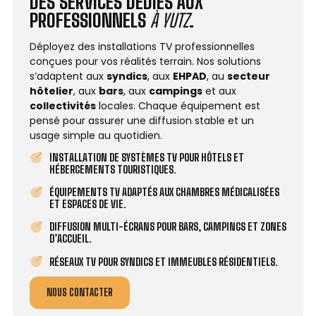
DES SERVICES DÉDIÉS AUX
PROFESSIONNELS
À YUTZ
.
Déployez des installations TV professionnelles
conçues pour vos réalités terrain. Nos solutions
s’adaptent aux
syndics
, aux
EHPAD
, au
secteur
hôtelier
, aux
bars
, aux
campings
et aux
collectivités
locales. Chaque équipement est
pensé pour assurer une diffusion stable et un
usage simple au quotidien.
INSTALLATION DE SYSTÈMES TV POUR HÔTELS ET
HÉBERGEMENTS TOURISTIQUES.
ÉQUIPEMENTS TV ADAPTÉS AUX CHAMBRES MÉDICALISÉES
ET ESPACES DE VIE.
DIFFUSION MULTI-ÉCRANS POUR BARS, CAMPINGS ET ZONES
D’ACCUEIL.
RÉSEAUX TV POUR SYNDICS ET IMMEUBLES RÉSIDENTIELS.
NOUS CONTACTER