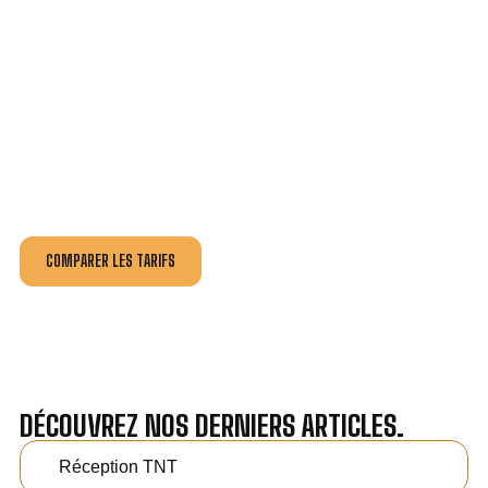
VOTRE INSTALLATION ET DÉPANNAGE AU
MEILLEUR PRIX À ANNECY.
Nos antennistes vous fournissent
un devis au tarif le
plus juste
, selon la nature de la panne ou de l’installation.
Recevez gratuitement
3 devis pour comparer
et
effectuez vos travaux aux meilleur prix.
COMPARER LES TARIFS
DÉCOUVREZ NOS DERNIERS ARTICLES.
Réception TNT