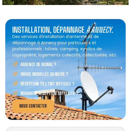
INSTALLATION, DÉPANNAGE
À ANNECY
.
Des services d’installation d’antenne et de
dépannage à Annecy pour particuliers et
professionnels : hôtels, camping, syndics de
copropriété, logements collectifs, collectivités, etc.
ABSENCE DE SIGNAL ?
IMAGE BROUILLÉE OU NEIGE ?
RÉCEPTION TV / TNT DIFFICILE ?
MAUVAISE RÉCEPTION SATELLITE ?
NOUS CONTACTER