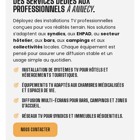
DES SERVICES DÉDIÉS AUX
PROFESSIONNELS
À ANNECY
.
Déployez des installations TV professionnelles
conçues pour vos réalités terrain. Nos solutions
s’adaptent aux
syndics
, aux
EHPAD
, au
secteur
hôtelier
, aux
bars
, aux
campings
et aux
collectivités
locales. Chaque équipement est
pensé pour assurer une diffusion stable et un
usage simple au quotidien.
INSTALLATION DE SYSTÈMES TV POUR HÔTELS ET
HÉBERGEMENTS TOURISTIQUES.
ÉQUIPEMENTS TV ADAPTÉS AUX CHAMBRES MÉDICALISÉES
ET ESPACES DE VIE.
DIFFUSION MULTI-ÉCRANS POUR BARS, CAMPINGS ET ZONES
D’ACCUEIL.
RÉSEAUX TV POUR SYNDICS ET IMMEUBLES RÉSIDENTIELS.
NOUS CONTACTER