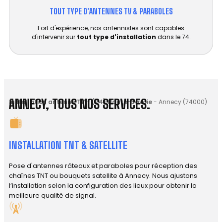
TOUT TYPE D'ANTENNES TV & PARABOLES
Fort d'expérience, nos antennistes sont capables
d'intervenir sur
tout type d'installation
dans le 74.
ANNECY, TOUS NOS SERVICES.
Installation antenne TV
-
(74) Haute-Savoie
-
Annecy (74000)
INSTALLATION TNT & SATELLITE
Pose d'antennes râteaux et paraboles pour réception des
chaînes TNT ou bouquets satellite à Annecy. Nous ajustons
l’installation selon la configuration des lieux pour obtenir la
meilleure qualité de signal.