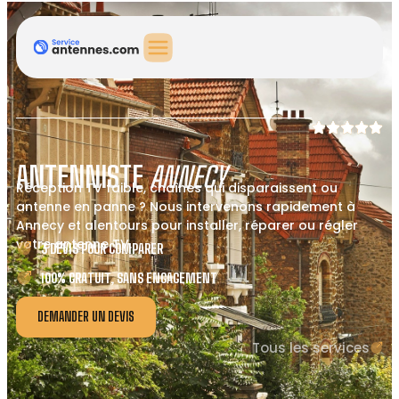
ANTENNISTE
ANNECY
Réception TV faible, chaînes qui disparaissent ou
antenne en panne ? Nous intervenons rapidement à
Annecy et alentours pour installer, réparer ou régler
votre antenne TV.
3 DEVIS POUR COMPARER
100% GRATUIT, SANS ENGAGEMENT
DEMANDER UN DEVIS
Tous les services