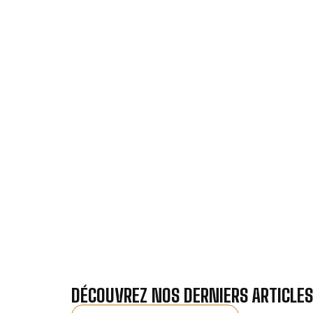
VOTRE INST
Nos antennistes vous f
Recevez gra
DÉCOUVREZ NOS DERNIERS ARTICLES