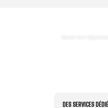
T PARABOLES
.
Besoin d’un dépanneu
DES SERVICES DÉD