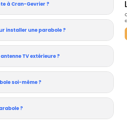
ste à Cran-Gevrier ?
Q
c
ur installer une parabole ?
 antenne TV extérieure ?
rabole soi-même ?
arabole ?