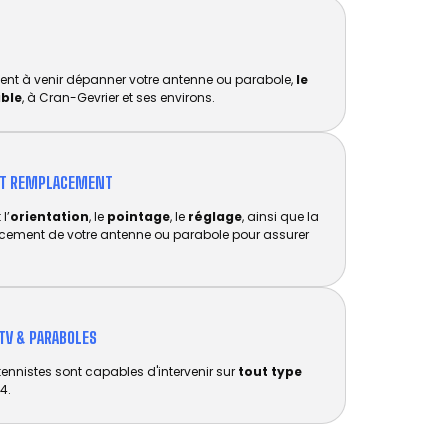
ent à venir dépanner votre antenne ou parabole,
le
ible
, à Cran-Gevrier et ses environs.
ET REMPLACEMENT​
l’
orientation
, le
pointage
, le
réglage
, ainsi que la
acement de votre antenne ou parabole pour assurer
TV & PARABOLES
tennistes sont capables d'intervenir sur
tout type
4.