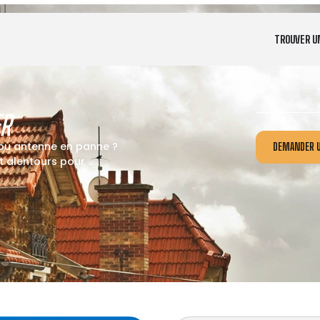
TROUVER U
R
 ou antenne en panne ?
DEMANDER U
t alentours pour