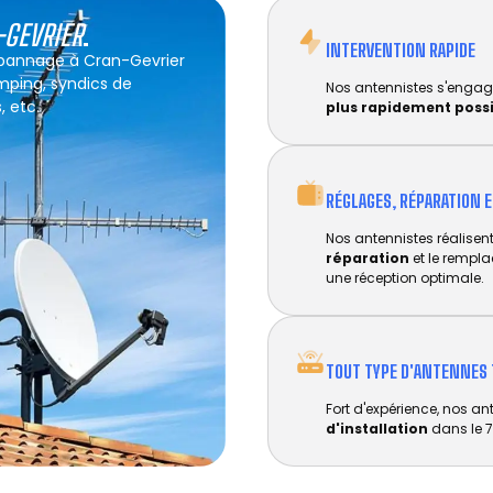
-GEVRIER
.
INTERVENTION RAPIDE
dépannage à Cran-Gevrier
amping, syndics de
Nos antennistes s'engag
, etc.
plus rapidement poss
RÉGLAGES, RÉPARATION 
Nos antennistes réalisent 
réparation
et le rempl
une réception optimale.
TOUT TYPE D'ANTENNES 
Fort d'expérience, nos an
d'installation
dans le 7