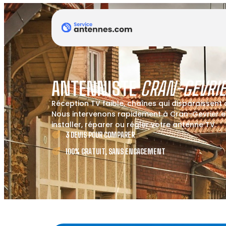
ANTENNISTE
CRAN-GEVRIE
Réception TV faible, chaînes qui disparaissent
Nous intervenons rapidement à Cran-Gevrier e
installer, réparer ou régler votre antenne TV.
3 DEVIS POUR COMPARER
100% GRATUIT, SANS ENGAGEMENT