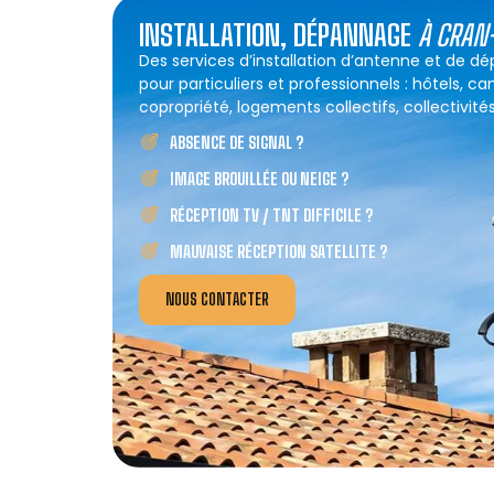
INSTALLATION, DÉPANNAGE
À CRAN
Des services d’installation d’antenne et de 
pour particuliers et professionnels : hôtels, c
copropriété, logements collectifs, collectivités
ABSENCE DE SIGNAL ?
IMAGE BROUILLÉE OU NEIGE ?
RÉCEPTION TV / TNT DIFFICILE ?
MAUVAISE RÉCEPTION SATELLITE ?
NOUS CONTACTER