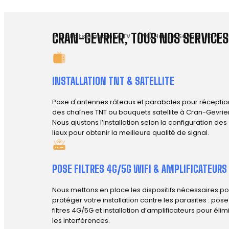
CRAN-GEVRIER, TOUS NOS SERVICES
Installation antenne TV
-
(74) Haute-Savoie
-
Cran-G
INSTALLATION TNT & SATELLITE
Pose d'antennes râteaux et paraboles pour réceptio
des chaînes TNT ou bouquets satellite à Cran-Gevrier
Nous ajustons l’installation selon la configuration des
lieux pour obtenir la meilleure qualité de signal.
POSE FILTRES 4G/5G WIFI & AMPLIFICATEURS
Nous mettons en place les dispositifs nécessaires po
protéger votre installation contre les parasites : pos
filtres 4G/5G et installation d’amplificateurs pour élim
les interférences.