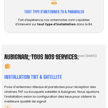
TOUT TYPE D'ANTENNES TV & PARABOLES
Fort d'expérience, nos antennistes sont capables
d'intervenir sur
tout type d'installation
dans le 84.
AUBIGNAN, TOUS NOS SERVICES.
Installation antenne TV
-
(84) Vaucluse
-
Aubignan (84810)
INSTALLATION TNT & SATELLITE
Pose d'antennes râteaux et paraboles pour réception des
chaînes TNT ou bouquets satellite à Aubignan. Nous ajustons
l’installation selon la configuration des lieux pour obtenir la
meilleure qualité de signal.