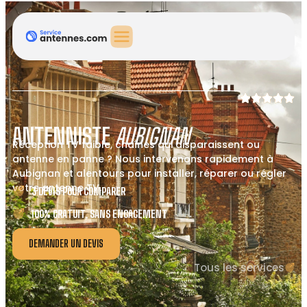
ANTENNISTE
AUBIGNAN
Réception TV faible, chaînes qui disparaissent ou
antenne en panne ? Nous intervenons rapidement à
Aubignan et alentours pour installer, réparer ou régler
votre antenne TV.
3 DEVIS POUR COMPARER
100% GRATUIT, SANS ENGAGEMENT
DEMANDER UN DEVIS
Tous les services