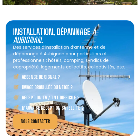
INSTALLATION, DÉPANNAGE
À
AUBIGNAN
.
Des services d’installation d’antenne et de
dépannage à Aubignan pour particuliers et
professionnels : hôtels, camping, syndics de
copropriété, logements collectifs, collectivités, etc.
ABSENCE DE SIGNAL ?
IMAGE BROUILLÉE OU NEIGE ?
RÉCEPTION TV / TNT DIFFICILE ?
MAUVAISE RÉCEPTION SATELLITE ?
NOUS CONTACTER