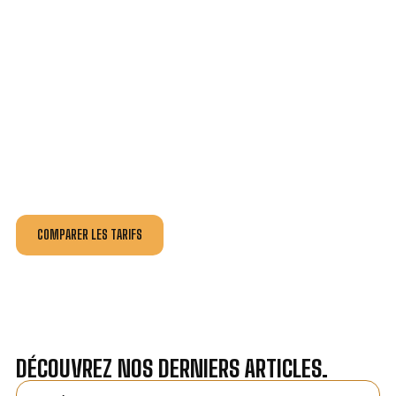
VOTRE INSTALLATION ET DÉPANNAGE AU
MEILLEUR PRIX À AUBIGNAN.
Nos antennistes vous fournissent
un devis au tarif le
plus juste
, selon la nature de la panne ou de l’installation.
Recevez gratuitement
3 devis pour comparer
et
effectuez vos travaux aux meilleur prix.
COMPARER LES TARIFS
DÉCOUVREZ NOS DERNIERS ARTICLES.