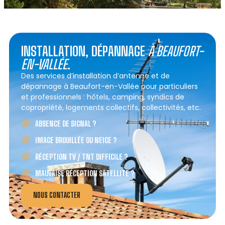
INSTALLATION, DÉPANNAGE
À BEAUFORT-
EN-VALLÉE
.
Des services d’installation d’antenne et de
dépannage à Beaufort-en-Vallée pour particuliers
et professionnels : hôtels, camping, syndics de
copropriété, logements collectifs, collectivités, etc.
ABSENCE DE SIGNAL ?
IMAGE BROUILLÉE OU NEIGE ?
RÉCEPTION TV / TNT DIFFICILE ?
MAUVAISE RÉCEPTION SATELLITE ?
NOUS CONTACTER