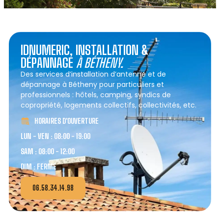
IDNUMERIC, INSTALLATION &
DÉPANNAGE
À BÉTHENY.
Des services d’installation d’antenne et de
dépannage à Bétheny pour particuliers et
professionnels : hôtels, camping, syndics de
copropriété, logements collectifs, collectivités, etc.
HORAIRES D'OUVERTURE
LUN - VEN : 08:00 - 19:00
SAM : 08:00 - 12:00
DIM : FERMÉ
06.58.34.14.98