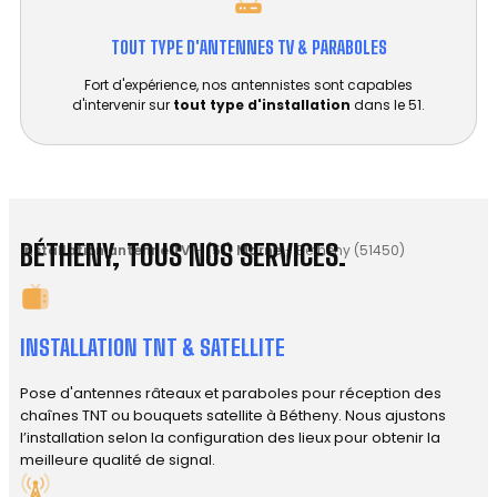
TOUT TYPE D'ANTENNES TV & PARABOLES
Fort d'expérience, nos antennistes sont capables
d'intervenir sur
tout type d'installation
dans le 51.
BÉTHENY, TOUS NOS SERVICES.
Installation antenne TV
-
(51) Marne
-
Bétheny (51450)
INSTALLATION TNT & SATELLITE
Pose d'antennes râteaux et paraboles pour réception des
chaînes TNT ou bouquets satellite à Bétheny. Nous ajustons
l’installation selon la configuration des lieux pour obtenir la
meilleure qualité de signal.