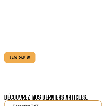
BESOIN D'UN INSTALLATEUR À BÉTHENY?
CONTACTEZ-NOUS !
idnumeric
s’engage à vous fournir un devis au
tarif le
plus juste
, selon la nature de la panne ou de l’installation.
Contactez-nous pour plus d’informations.
06.58.34.14.98
DÉCOUVREZ NOS DERNIERS ARTICLES.