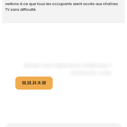
veillons à ce que tous les occupants aient accès aux chaînes
TV sans difficulté.
DÉPANNAGE ANTENNE TV ET
PARABOLES,
CONTACTEZ IDNUMERIC
.
Besoin d’un dépanneur à Bétheny ?
Contactez-nous.
06.58.34.14.98