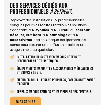
DES SERVICES DÉDIÉS AUX
PROFESSIONNELS
À BÉTHENY
.
Déployez des installations TV professionnelles
conçues pour vos réalités terrain. Nos solutions
s’adaptent aux
syndics
, aux
EHPAD
, au
secteur
hôtelier
, aux
bars
, aux
campings
et aux
collectivités
locales. Chaque équipement est
pensé pour assurer une diffusion stable et un
usage simple au quotidien.
INSTALLATION DE SYSTÈMES TV POUR HÔTELS ET
HÉBERGEMENTS TOURISTIQUES.
ÉQUIPEMENTS TV ADAPTÉS AUX CHAMBRES MÉDICALISÉES
ET ESPACES DE VIE.
DIFFUSION MULTI-ÉCRANS POUR BARS, CAMPINGS ET ZONES
D’ACCUEIL.
RÉSEAUX TV POUR SYNDICS ET IMMEUBLES RÉSIDENTIELS.
06.58.34.14.98