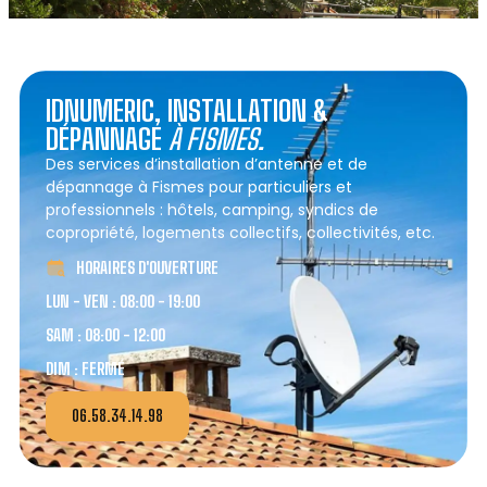
IDNUMERIC, INSTALLATION &
DÉPANNAGE
À FISMES.
Des services d’installation d’antenne et de
dépannage à Fismes pour particuliers et
professionnels : hôtels, camping, syndics de
copropriété, logements collectifs, collectivités, etc.
HORAIRES D'OUVERTURE
LUN - VEN : 08:00 - 19:00
SAM : 08:00 - 12:00
DIM : FERMÉ
06.58.34.14.98