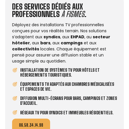
DES SERVICES DÉDIÉS AUX
PROFESSIONNELS
À FISMES
.
Déployez des installations TV professionnelles
conçues pour vos réalités terrain. Nos solutions
s’adaptent aux
syndics
, aux
EHPAD
, au
secteur
hôtelier
, aux
bars
, aux
campings
et aux
collectivités
locales. Chaque équipement est
pensé pour assurer une diffusion stable et un
usage simple au quotidien.
INSTALLATION DE SYSTÈMES TV POUR HÔTELS ET
HÉBERGEMENTS TOURISTIQUES.
ÉQUIPEMENTS TV ADAPTÉS AUX CHAMBRES MÉDICALISÉES
ET ESPACES DE VIE.
DIFFUSION MULTI-ÉCRANS POUR BARS, CAMPINGS ET ZONES
D’ACCUEIL.
RÉSEAUX TV POUR SYNDICS ET IMMEUBLES RÉSIDENTIELS.
06.58.34.14.98