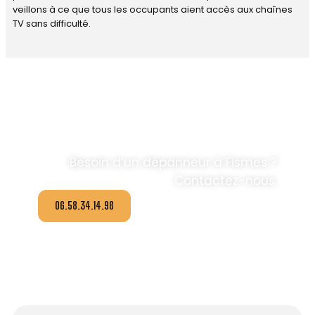
veillons à ce que tous les occupants aient accès aux chaînes
TV sans difficulté.
DÉPANNAGE ANTENNE TV ET
PARABOLES,
CONTACTEZ IDNUMERIC
.
Besoin d’un dépanneur à Fismes ?
Contactez-nous.
06.58.34.14.98