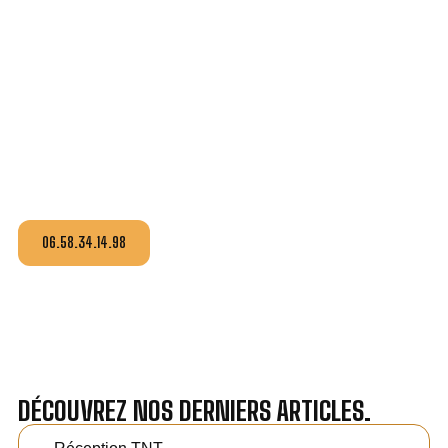
BESOIN D'UN INSTALLATEUR À FISMES?
CONTACTEZ-NOUS !
idnumeric
s’engage à vous fournir un devis au
tarif le
plus juste
, selon la nature de la panne ou de l’installation.
Contactez-nous pour plus d’informations.
06.58.34.14.98
DÉCOUVREZ NOS DERNIERS ARTICLES.