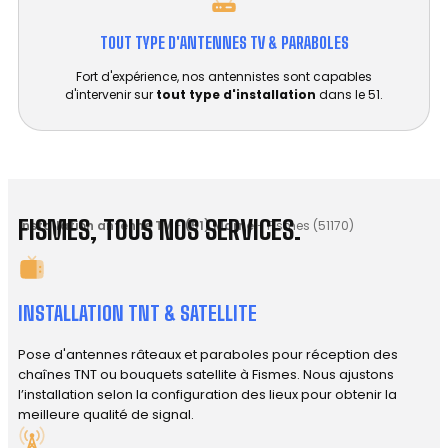
TOUT TYPE D'ANTENNES TV & PARABOLES
Fort d'expérience, nos antennistes sont capables
d'intervenir sur
tout type d'installation
dans le 51.
FISMES, TOUS NOS SERVICES.
Installation antenne TV
-
(51) Marne
-
Fismes (51170)
INSTALLATION TNT & SATELLITE
Pose d'antennes râteaux et paraboles pour réception des
chaînes TNT ou bouquets satellite à Fismes. Nous ajustons
l’installation selon la configuration des lieux pour obtenir la
meilleure qualité de signal.