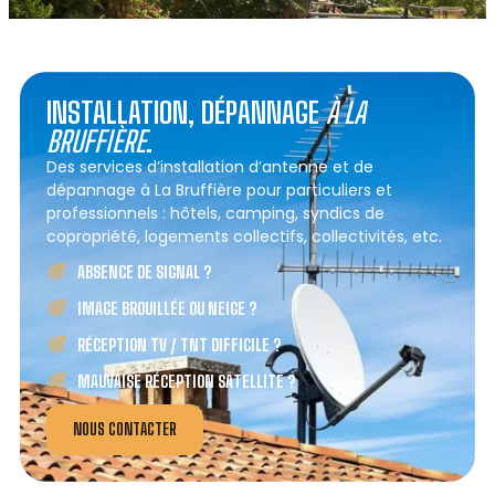
INSTALLATION, DÉPANNAGE
À LA
BRUFFIÈRE
.
Des services d’installation d’antenne et de
dépannage à La Bruffière pour particuliers et
professionnels : hôtels, camping, syndics de
copropriété, logements collectifs, collectivités, etc.
ABSENCE DE SIGNAL ?
IMAGE BROUILLÉE OU NEIGE ?
RÉCEPTION TV / TNT DIFFICILE ?
MAUVAISE RÉCEPTION SATELLITE ?
NOUS CONTACTER