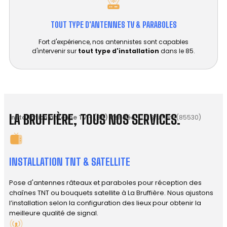
TOUT TYPE D'ANTENNES TV & PARABOLES
Fort d'expérience, nos antennistes sont capables
d'intervenir sur
tout type d'installation
dans le 85.
LA BRUFFIÈRE, TOUS NOS SERVICES.
Installation antenne TV
-
(85) Vendée
-
La Bruffière (85530)
INSTALLATION TNT & SATELLITE
Pose d'antennes râteaux et paraboles pour réception des
chaînes TNT ou bouquets satellite à La Bruffière. Nous ajustons
l’installation selon la configuration des lieux pour obtenir la
meilleure qualité de signal.