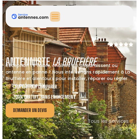
ANTENNISTE
LA BRUFFIÈRE
Réception TV faible, chaînes qui disparaissent ou
antenne en panne ? Nous intervenons rapidement à La
Bruffière et alentours pour installer, réparer ou régler
votre antenne TV.
3 DEVIS POUR COMPARER
100% GRATUIT, SANS ENGAGEMENT
DEMANDER UN DEVIS
Tous les services