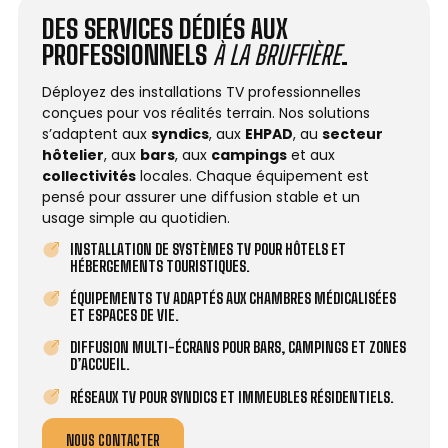
DES SERVICES DÉDIÉS AUX
PROFESSIONNELS
À LA BRUFFIÈRE
.
Déployez des installations TV professionnelles
conçues pour vos réalités terrain. Nos solutions
s’adaptent aux
syndics
, aux
EHPAD
, au
secteur
hôtelier
, aux
bars
, aux
campings
et aux
collectivités
locales. Chaque équipement est
pensé pour assurer une diffusion stable et un
usage simple au quotidien.
INSTALLATION DE SYSTÈMES TV POUR HÔTELS ET
HÉBERGEMENTS TOURISTIQUES.
ÉQUIPEMENTS TV ADAPTÉS AUX CHAMBRES MÉDICALISÉES
ET ESPACES DE VIE.
DIFFUSION MULTI-ÉCRANS POUR BARS, CAMPINGS ET ZONES
D’ACCUEIL.
RÉSEAUX TV POUR SYNDICS ET IMMEUBLES RÉSIDENTIELS.
NOUS CONTACTER