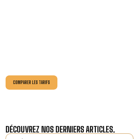
VOTRE INSTALLATION ET DÉPANNAGE AU
MEILLEUR PRIX À LA BRUFFIÈRE.
Nos antennistes vous fournissent
un devis au tarif le
plus juste
, selon la nature de la panne ou de l’installation.
Recevez gratuitement
3 devis pour comparer
et
effectuez vos travaux aux meilleur prix.
COMPARER LES TARIFS
DÉCOUVREZ NOS DERNIERS ARTICLES.