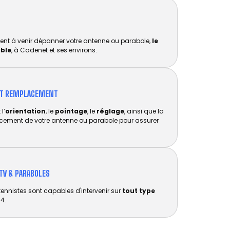
ent à venir dépanner votre antenne ou parabole,
le
ible
, à Cadenet et ses environs.
ET REMPLACEMENT​
l’
orientation
, le
pointage
, le
réglage
, ainsi que la
acement de votre antenne ou parabole pour assurer
TV & PARABOLES
tennistes sont capables d'intervenir sur
tout type
4.