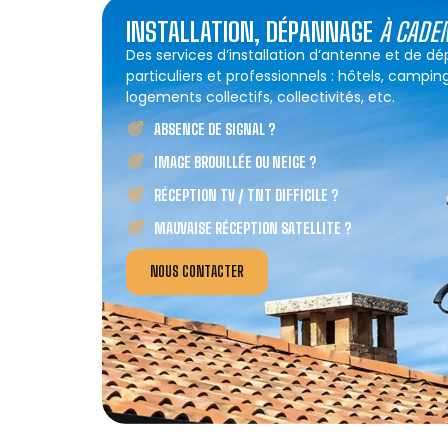
INSTALLATION, DÉPANNAGE
À CADE
Des services d’installation d’antenne et de 
particuliers et professionnels : hôtels, campin
logements collectifs, collectivités, etc.
ABSENCE DE SIGNAL ?
IMAGE BROUILLÉE OU NEIGE ?
RÉCEPTION TV / TNT DIFFICILE ?
MAUVAISE RÉCEPTION SATELLITE ?
NOUS CONTACTER