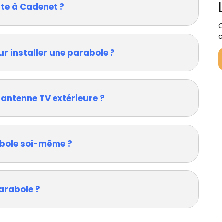
ste à Cadenet ?
Q
c
ur installer une parabole ?
 antenne TV extérieure ?
rabole soi-même ?
arabole ?