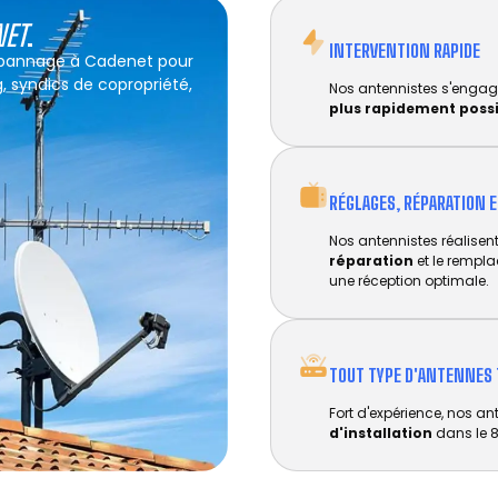
NET
.
INTERVENTION RAPIDE
dépannage à Cadenet pour
g, syndics de copropriété,
Nos antennistes s'engag
plus rapidement poss
RÉGLAGES, RÉPARATION 
Nos antennistes réalisent 
réparation
et le rempl
une réception optimale.
TOUT TYPE D'ANTENNES 
Fort d'expérience, nos an
d'installation
dans le 8