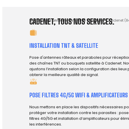
CADENET, TOUS NOS SERVICES.
Installation antenne TV
-
(84) Vaucluse
-
Cadenet (8
INSTALLATION TNT & SATELLITE
Pose d'antennes râteaux et paraboles pour réceptio
des chaînes TNT ou bouquets satellite à Cadenet. No
ajustons l’installation selon la configuration des lieux
obtenir la meilleure qualité de signal.
POSE FILTRES 4G/5G WIFI & AMPLIFICATEURS
Nous mettons en place les dispositifs nécessaires po
protéger votre installation contre les parasites : pos
filtres 4G/5G et installation d’amplificateurs pour élim
les interférences.