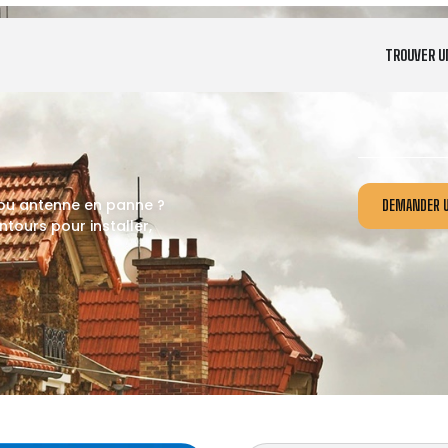
TROUVER U
 ou antenne en panne ?
DEMANDER U
tours pour installer,