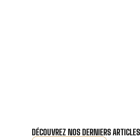
VOTRE I
Nos antennistes vous f
Recevez gra
DÉCOUVREZ NOS DERNIERS ARTICLES