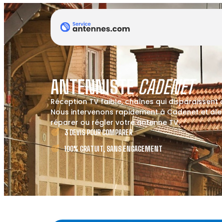
ANTENNISTE
CADENET
Réception TV faible, chaînes qui disparaissent
Nous intervenons rapidement à Cadenet et alen
réparer ou régler votre antenne TV.
3 DEVIS POUR COMPARER
100% GRATUIT, SANS ENGAGEMENT