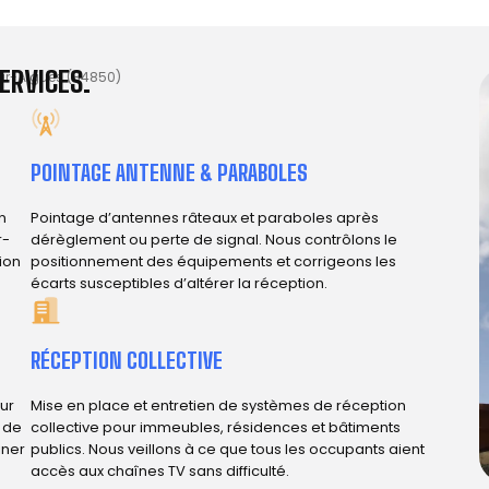
ERVICES.
r-Aigues (84850)
POINTAGE ANTENNE & PARABOLES
n
Pointage d’antennes râteaux et paraboles après
r-
dérèglement ou perte de signal. Nous contrôlons le
tion
positionnement des équipements et corrigeons les
écarts susceptibles d’altérer la réception.
RÉCEPTION COLLECTIVE
ur
Mise en place et entretien de systèmes de réception
e de
collective pour immeubles, résidences et bâtiments
iner
publics. Nous veillons à ce que tous les occupants aient
accès aux chaînes TV sans difficulté.