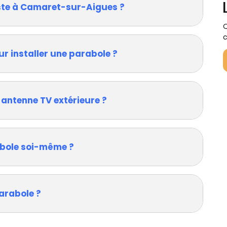
iste à Camaret-sur-Aigues ?
Q
c
ur installer une parabole ?
 antenne TV extérieure ?
rabole soi-même ?
arabole ?