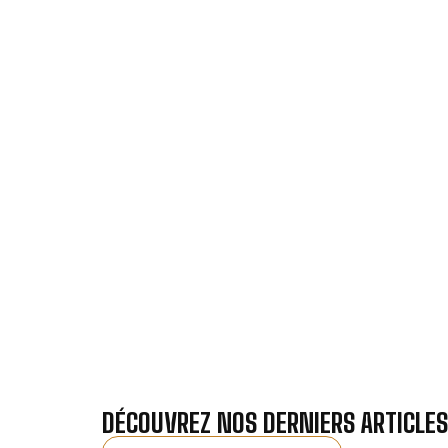
VOTRE INSTALL
Nos antennistes vous f
Recevez gra
DÉCOUVREZ NOS DERNIERS ARTICLES