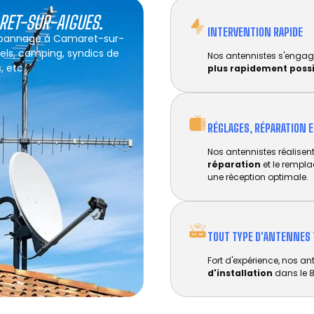
RET-SUR-AIGUES
.
INTERVENTION RAPIDE
 dépannage à Camaret-sur-
tels, camping, syndics de
Nos antennistes s'engag
, etc.
plus rapidement poss
RÉGLAGES, RÉPARATION 
Nos antennistes réalisent 
réparation
et le rempl
une réception optimale.
TOUT TYPE D'ANTENNES 
Fort d'expérience, nos an
d'installation
dans le 8