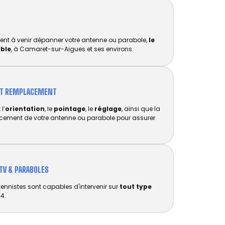
ent à venir dépanner votre antenne ou parabole,
le
ible
, à Camaret-sur-Aigues et ses environs.
ET REMPLACEMENT​
l’
orientation
, le
pointage
, le
réglage
, ainsi que la
acement de votre antenne ou parabole pour assurer
TV & PARABOLES
tennistes sont capables d'intervenir sur
tout type
4.