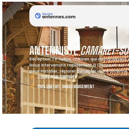
ANTENNISTE
CAMARET-SU
Réception TV faible, chaînes qui disparaissent
Nous intervenons rapidement à Camaret-sur-A
pour installer, réparer ou régler votre antenne 
3 DEVIS POUR COMPARER
100% GRATUIT, SANS ENGAGEMENT