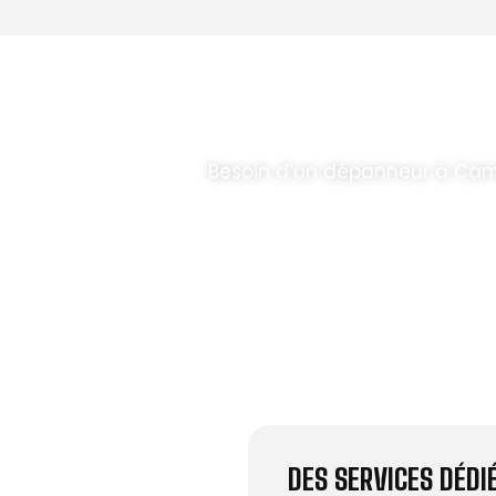
T PARABOLES
.
Besoin d’un dépanneur à Cam
DES SERVICES DÉD