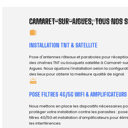
CAMARET-SUR-AIGUES, TOUS NOS S
Installation antenne TV
-
(84) Vaucluse
-
Camaret-su
INSTALLATION TNT & SATELLITE
Pose d'antennes râteaux et paraboles pour réceptio
des chaînes TNT ou bouquets satellite à Camaret-su
Aigues. Nous ajustons l’installation selon la configura
des lieux pour obtenir la meilleure qualité de signal.
POSE FILTRES 4G/5G WIFI & AMPLIFICATEURS
Nous mettons en place les dispositifs nécessaires po
protéger votre installation contre les parasites : pos
filtres 4G/5G et installation d’amplificateurs pour élim
les interférences.