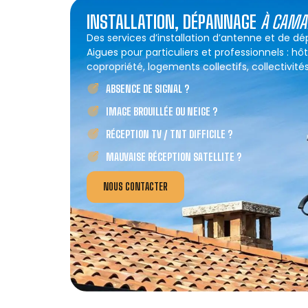
INSTALLATION, DÉPANNAGE
À CAMA
Des services d’installation d’antenne et de
Aigues pour particuliers et professionnels : hô
copropriété, logements collectifs, collectivités
ABSENCE DE SIGNAL ?
IMAGE BROUILLÉE OU NEIGE ?
RÉCEPTION TV / TNT DIFFICILE ?
MAUVAISE RÉCEPTION SATELLITE ?
NOUS CONTACTER