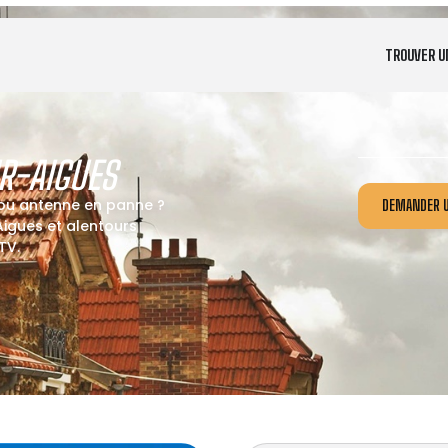
TROUVER U
R-AIGUES
 ou antenne en panne ?
DEMANDER U
igues et alentours
TV.