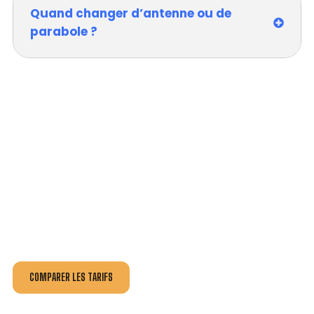
Quand changer d’antenne ou de
parabole ?
VOTRE INSTALLATION ET DÉPANNAGE AU
MEILLEUR PRIX À LA CHAUSSÉE-SAINT-
VICTOR.
Nos antennistes vous fournissent
un devis au tarif le
plus juste
, selon la nature de la panne ou de l’installation.
Recevez gratuitement
3 devis pour comparer
et
effectuez vos travaux aux meilleur prix.
COMPARER LES TARIFS