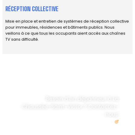
RÉCEPTION COLLECTIVE
Mise en place et entretien de systèmes de réception collective
pour immeubles, résidences et bâtiments publics. Nous
veillons à ce que tous les occupants aient accès aux chaînes
TV sans difficulté.
DÉPANNAGE RAPIDE
ANTENNE TV ET
PARABOLES
.
Besoin d’un dépanneur à La
Chaussée-Saint-Victor ? Contactez-
nous.
Demander un devis