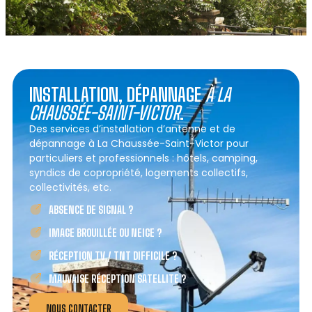
INSTALLATION, DÉPANNAGE
À LA
CHAUSSÉE-SAINT-VICTOR
.
Des services d’installation d’antenne et de
dépannage à La Chaussée-Saint-Victor pour
particuliers et professionnels : hôtels, camping,
syndics de copropriété, logements collectifs,
collectivités, etc.
ABSENCE DE SIGNAL ?
IMAGE BROUILLÉE OU NEIGE ?
RÉCEPTION TV / TNT DIFFICILE ?
MAUVAISE RÉCEPTION SATELLITE ?
NOUS CONTACTER