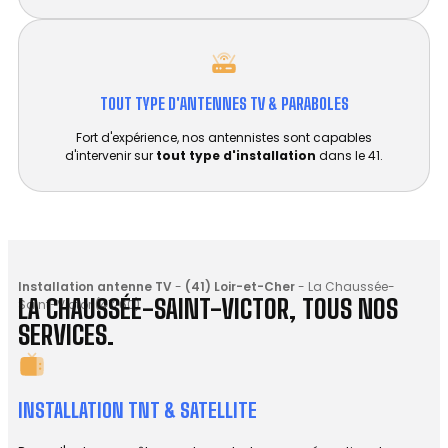
TOUT TYPE D'ANTENNES TV & PARABOLES
Fort d'expérience, nos antennistes sont capables
d'intervenir sur
tout type d'installation
dans le 41.
Installation antenne TV
-
(41) Loir-et-Cher
-
La Chaussée-
LA CHAUSSÉE-SAINT-VICTOR, TOUS NOS
Saint-Victor (41260)
SERVICES.
INSTALLATION TNT & SATELLITE