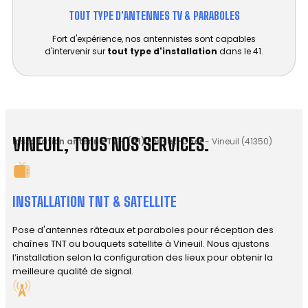
TOUT TYPE D'ANTENNES TV & PARABOLES
Fort d'expérience, nos antennistes sont capables
d'intervenir sur
tout type d'installation
dans le 41.
VINEUIL, TOUS NOS SERVICES.
Installation antenne TV
-
(41) Loir-et-Cher
-
Vineuil (41350)
INSTALLATION TNT & SATELLITE
Pose d'antennes râteaux et paraboles pour réception des
chaînes TNT ou bouquets satellite à Vineuil. Nous ajustons
l’installation selon la configuration des lieux pour obtenir la
meilleure qualité de signal.