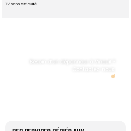
TV sans difficulté.
DÉPANNAGE RAPIDE
ANTENNE TV ET
PARABOLES
.
Besoin d’un dépanneur à Vineuil ?
Contactez-nous.
Demander un devis