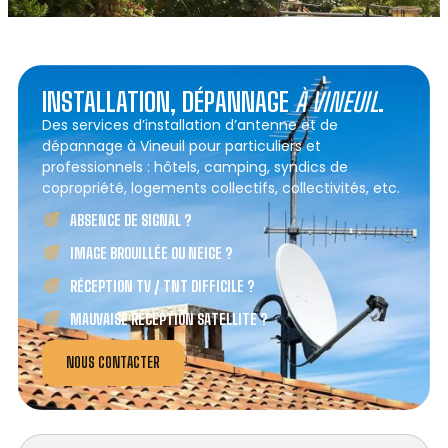
INSTALLATION, DÉPANNAGE
À VINEUIL
.
Des services d’installation d’antenne et de
dépannage à Vineuil pour particuliers et
professionnels : hôtels, camping, syndics de
copropriété, logements collectifs, collectivités, etc.
ABSENCE DE SIGNAL ?
IMAGE BROUILLÉE OU NEIGE ?
RÉCEPTION TV / TNT DIFFICILE ?
MAUVAISE RÉCEPTION SATELLITE ?
NOUS CONTACTER