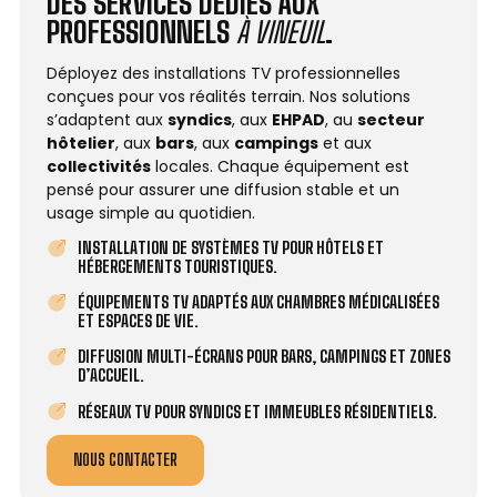
DES SERVICES DÉDIÉS AUX
PROFESSIONNELS
À VINEUIL
.
Déployez des installations TV professionnelles
conçues pour vos réalités terrain. Nos solutions
s’adaptent aux
syndics
, aux
EHPAD
, au
secteur
hôtelier
, aux
bars
, aux
campings
et aux
collectivités
locales. Chaque équipement est
pensé pour assurer une diffusion stable et un
usage simple au quotidien.
INSTALLATION DE SYSTÈMES TV POUR HÔTELS ET
HÉBERGEMENTS TOURISTIQUES.
ÉQUIPEMENTS TV ADAPTÉS AUX CHAMBRES MÉDICALISÉES
ET ESPACES DE VIE.
DIFFUSION MULTI-ÉCRANS POUR BARS, CAMPINGS ET ZONES
D’ACCUEIL.
RÉSEAUX TV POUR SYNDICS ET IMMEUBLES RÉSIDENTIELS.
NOUS CONTACTER