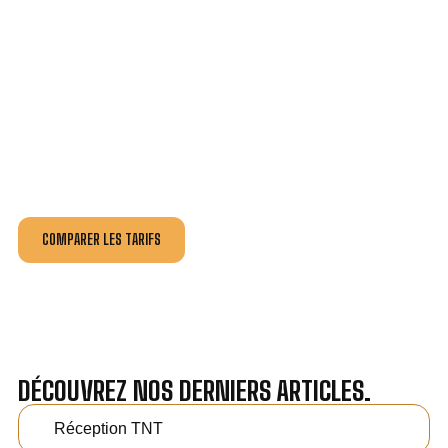
VOTRE INSTALLATION ET DÉPANNAGE AU
MEILLEUR PRIX À VINEUIL.
Nos antennistes vous fournissent
un devis au tarif le
plus juste
, selon la nature de la panne ou de l’installation.
Recevez gratuitement
3 devis pour comparer
et
effectuez vos travaux aux meilleur prix.
COMPARER LES TARIFS
DÉCOUVREZ NOS DERNIERS ARTICLES.
Réception TNT