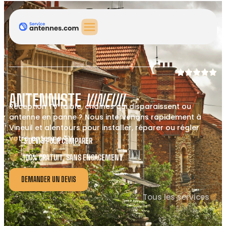
ANTENNISTE
VINEUIL
Réception TV faible, chaînes qui disparaissent ou
antenne en panne ? Nous intervenons rapidement à
Vineuil et alentours pour installer, réparer ou régler
votre antenne TV.
3 DEVIS POUR COMPARER
100% GRATUIT, SANS ENGAGEMENT
DEMANDER UN DEVIS
Tous les services