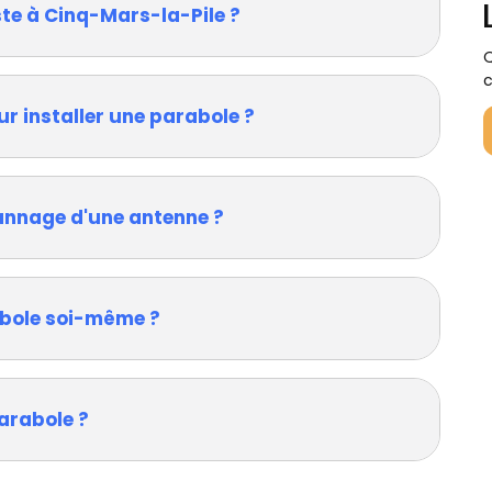
ste à Cinq-Mars-la-Pile ?
Q
c
ur installer une parabole ?
annage d'une antenne ?
rabole soi-même ?
arabole ?