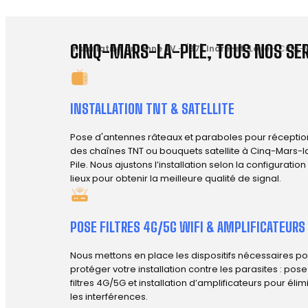
CINQ-MARS-LA-PILE, TOUS NOS SER
Installation antenne TV
-
(37) Indre-et-Loire
-
Cinq-M
INSTALLATION TNT & SATELLITE
Pose d'antennes râteaux et paraboles pour réceptio
des chaînes TNT ou bouquets satellite à Cinq-Mars-l
Pile. Nous ajustons l’installation selon la configuratio
lieux pour obtenir la meilleure qualité de signal.
POSE FILTRES 4G/5G WIFI & AMPLIFICATEURS
Nous mettons en place les dispositifs nécessaires po
protéger votre installation contre les parasites : pos
filtres 4G/5G et installation d’amplificateurs pour élim
les interférences.