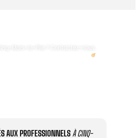
inq-Mars-la-Pile ? Contactez-nous.
Demander un devis
IÉS AUX PROFESSIONNELS
À CINQ-