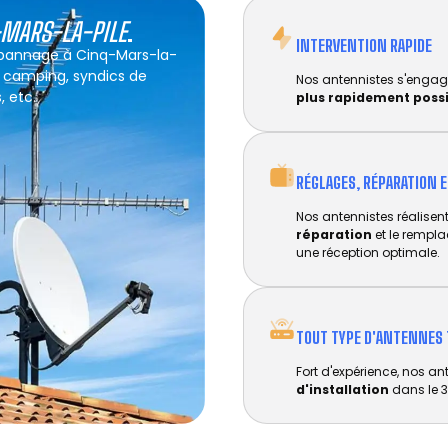
-MARS-LA-PILE
.
INTERVENTION RAPIDE
dépannage à Cinq-Mars-la-
s, camping, syndics de
Nos antennistes s'engag
, etc.
plus rapidement poss
RÉGLAGES, RÉPARATION 
Nos antennistes réalisent 
réparation
et le rempl
une réception optimale.
TOUT TYPE D'ANTENNES 
Fort d'expérience, nos an
d'installation
dans le 3