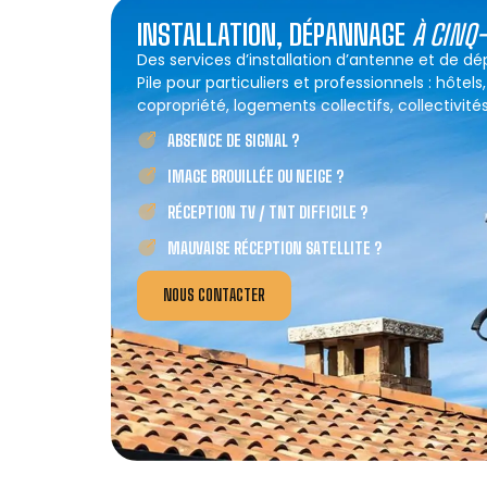
INSTALLATION, DÉPANNAGE
À CINQ
Des services d’installation d’antenne et de 
Pile pour particuliers et professionnels : hôtel
copropriété, logements collectifs, collectivités
ABSENCE DE SIGNAL ?
IMAGE BROUILLÉE OU NEIGE ?
RÉCEPTION TV / TNT DIFFICILE ?
MAUVAISE RÉCEPTION SATELLITE ?
NOUS CONTACTER