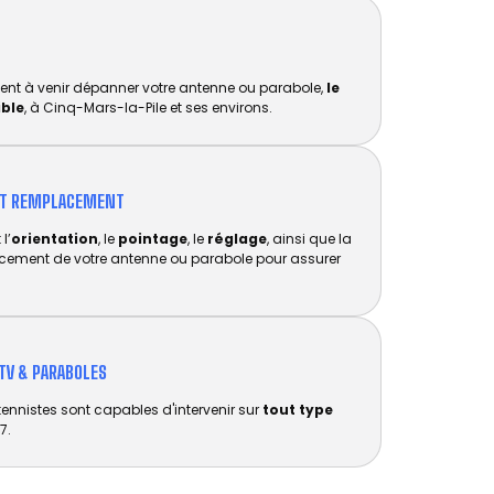
ent à venir dépanner votre antenne ou parabole,
le
ible
, à Cinq-Mars-la-Pile et ses environs.
ET REMPLACEMENT​
l’
orientation
, le
pointage
, le
réglage
, ainsi que la
acement de votre antenne ou parabole pour assurer
TV & PARABOLES
tennistes sont capables d'intervenir sur
tout type
7.