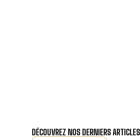
VOTRE INSTAL
Nos antennistes vous f
Recevez gra
DÉCOUVREZ NOS DERNIERS ARTICLES