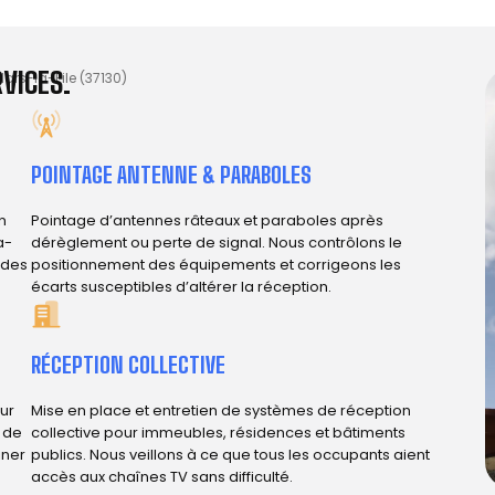
VICES.
ars-la-Pile (37130)
POINTAGE ANTENNE & PARABOLES
n
Pointage d’antennes râteaux et paraboles après
a-
dérèglement ou perte de signal. Nous contrôlons le
n des
positionnement des équipements et corrigeons les
écarts susceptibles d’altérer la réception.
RÉCEPTION COLLECTIVE
ur
Mise en place et entretien de systèmes de réception
e de
collective pour immeubles, résidences et bâtiments
iner
publics. Nous veillons à ce que tous les occupants aient
accès aux chaînes TV sans difficulté.