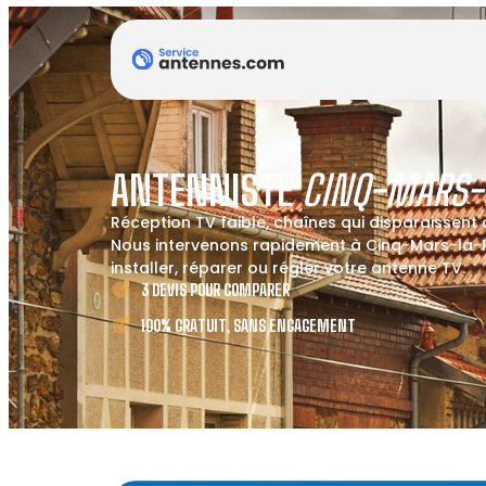
ANTENNISTE
CINQ-MARS-L
Réception TV faible, chaînes qui disparaissent
Nous intervenons rapidement à Cinq-Mars-la-Pi
installer, réparer ou régler votre antenne TV.
3 DEVIS POUR COMPARER
100% GRATUIT, SANS ENGAGEMENT