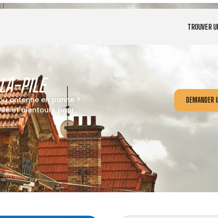
TROUVER U
A-PILE
 ou antenne en panne ?
DEMANDER U
le et alentours pour