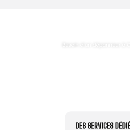
T PARABOLES
.
Besoin d’un dépanneur à C
DES SERVICES DÉD