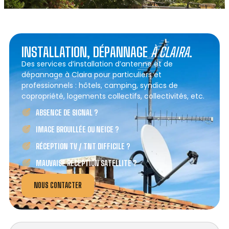
INSTALLATION, DÉPANNAGE
À CLAIRA
.
Des services d’installation d’antenne et de
dépannage à Claira pour particuliers et
professionnels : hôtels, camping, syndics de
copropriété, logements collectifs, collectivités, etc.
ABSENCE DE SIGNAL ?
IMAGE BROUILLÉE OU NEIGE ?
RÉCEPTION TV / TNT DIFFICILE ?
MAUVAISE RÉCEPTION SATELLITE ?
NOUS CONTACTER