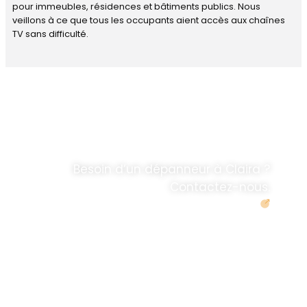
pour immeubles, résidences et bâtiments publics. Nous
veillons à ce que tous les occupants aient accès aux chaînes
TV sans difficulté.
DÉPANNAGE RAPIDE
ANTENNE TV ET
PARABOLES
.
Besoin d’un dépanneur à Claira ?
Contactez-nous.
Demander un devis