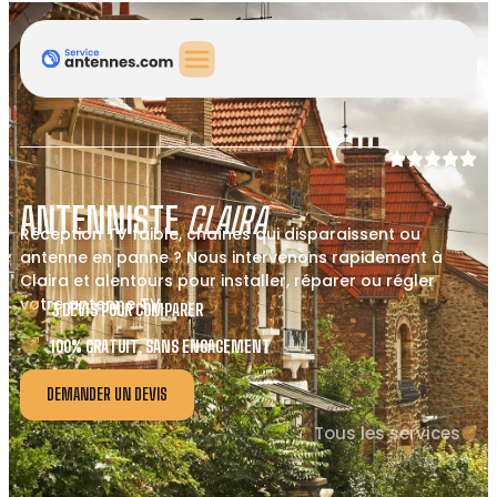
ANTENNISTE
CLAIRA
Réception TV faible, chaînes qui disparaissent ou
antenne en panne ? Nous intervenons rapidement à
Claira et alentours pour installer, réparer ou régler
votre antenne TV.
3 DEVIS POUR COMPARER
100% GRATUIT, SANS ENGAGEMENT
DEMANDER UN DEVIS
Tous les services