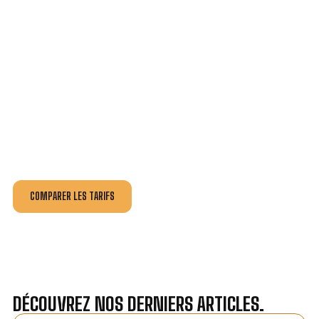
VOTRE INSTALLATION ET DÉPANNAGE AU
MEILLEUR PRIX À CLAIRA.
Nos antennistes vous fournissent
un devis au tarif le
plus juste
, selon la nature de la panne ou de l’installation.
Recevez gratuitement
3 devis pour comparer
et
effectuez vos travaux aux meilleur prix.
COMPARER LES TARIFS
DÉCOUVREZ NOS DERNIERS ARTICLES.