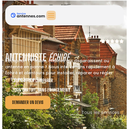
ANTENNISTE
ÉCHIRÉ
Réception TV faible, chaînes qui disparaissent ou
antenne en panne ? Nous intervenons rapidement à
Échiré et alentours pour installer, réparer ou régler
votre antenne TV.
3 DEVIS POUR COMPARER
100% GRATUIT, SANS ENGAGEMENT
DEMANDER UN DEVIS
Tous les services