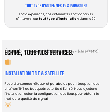
TOUT TYPE D'ANTENNES TV & PARABOLES
Fort d'expérience, nos antennistes sont capables
d'intervenir sur
tout type d'installation
dans le 79.
ÉCHIRÉ, TOUS NOS SERVICES.
Installation antenne TV
-
(79) Deux-Sèvres
-
Échiré (79410)
INSTALLATION TNT & SATELLITE
Pose d'antennes râteaux et paraboles pour réception des
chaînes TNT ou bouquets satellite à Échiré. Nous ajustons
l’installation selon la configuration des lieux pour obtenir la
meilleure qualité de signal.