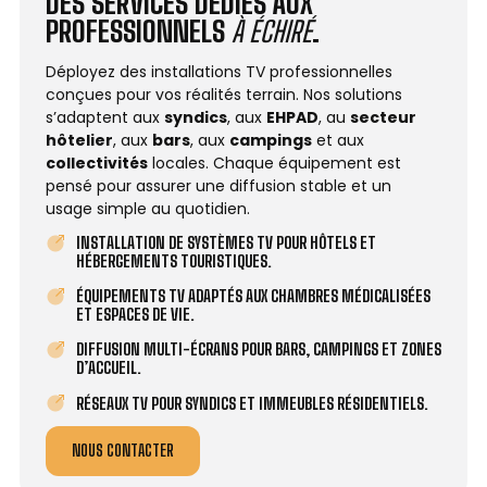
DES SERVICES DÉDIÉS AUX
PROFESSIONNELS
À ÉCHIRÉ
.
Déployez des installations TV professionnelles
conçues pour vos réalités terrain. Nos solutions
s’adaptent aux
syndics
, aux
EHPAD
, au
secteur
hôtelier
, aux
bars
, aux
campings
et aux
collectivités
locales. Chaque équipement est
pensé pour assurer une diffusion stable et un
usage simple au quotidien.
INSTALLATION DE SYSTÈMES TV POUR HÔTELS ET
HÉBERGEMENTS TOURISTIQUES.
ÉQUIPEMENTS TV ADAPTÉS AUX CHAMBRES MÉDICALISÉES
ET ESPACES DE VIE.
DIFFUSION MULTI-ÉCRANS POUR BARS, CAMPINGS ET ZONES
D’ACCUEIL.
RÉSEAUX TV POUR SYNDICS ET IMMEUBLES RÉSIDENTIELS.
NOUS CONTACTER