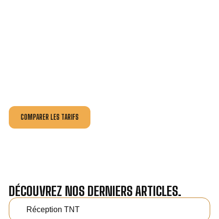
VOTRE INSTALLATION ET DÉPANNAGE AU
MEILLEUR PRIX À ÉCHIRÉ.
Nos antennistes vous fournissent
un devis au tarif le
plus juste
, selon la nature de la panne ou de l’installation.
Recevez gratuitement
3 devis pour comparer
et
effectuez vos travaux aux meilleur prix.
COMPARER LES TARIFS
DÉCOUVREZ NOS DERNIERS ARTICLES.
Réception TNT