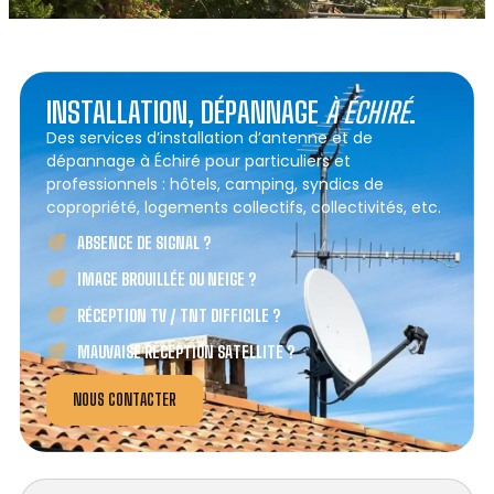
INSTALLATION, DÉPANNAGE
À ÉCHIRÉ
.
Des services d’installation d’antenne et de
dépannage à Échiré pour particuliers et
professionnels : hôtels, camping, syndics de
copropriété, logements collectifs, collectivités, etc.
ABSENCE DE SIGNAL ?
IMAGE BROUILLÉE OU NEIGE ?
RÉCEPTION TV / TNT DIFFICILE ?
MAUVAISE RÉCEPTION SATELLITE ?
NOUS CONTACTER