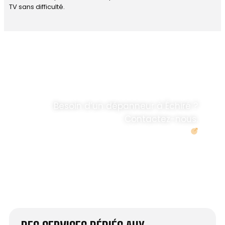
TV sans difficulté.
DÉPANNAGE RAPIDE
ANTENNE TV ET
PARABOLES
.
Besoin d’un dépanneur à Échiré ?
Contactez-nous.
Demander un devis