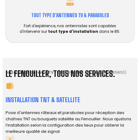
TOUT TYPE D'ANTENNES TV & PARABOLES
Fort d'expérience, nos antennistes sont capables
d'intervenir sur
tout type d'installation
dans le 85.
LE FENOUILLER, TOUS NOS SERVICES.
Installation antenne TV
-
(85) Vendée
-
Le Fenouiller (85800)
INSTALLATION TNT & SATELLITE
Pose d'antennes râteaux et paraboles pour réception des
chaînes TNT ou bouquets satellite au Fenouiller. Nous ajustons
l’installation selon la configuration des lieux pour obtenir la
meilleure qualité de signal.