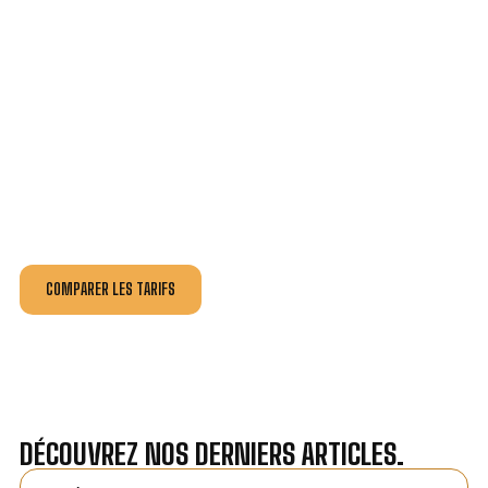
VOTRE INSTALLATION ET DÉPANNAGE AU
MEILLEUR PRIX AU FENOUILLER.
Nos antennistes vous fournissent
un devis au tarif le
plus juste
, selon la nature de la panne ou de l’installation.
Recevez gratuitement
3 devis pour comparer
et
effectuez vos travaux aux meilleur prix.
COMPARER LES TARIFS
DÉCOUVREZ NOS DERNIERS ARTICLES.