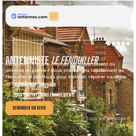
ANTENNISTE
LE FENOUILLER
Réception TV faible, chaînes qui disparaissent ou
antenne en panne ? Nous intervenons rapidement au
Fenouiller et alentours pour installer, réparer ou régler
votre antenne TV.
3 DEVIS POUR COMPARER
100% GRATUIT, SANS ENGAGEMENT
DEMANDER UN DEVIS
Tous les services