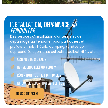
INSTALLATION, DÉPANNAGE
AU
FENOUILLER
.
Des services d’installation d’antenne et de
dépannage au Fenouiller pour particuliers et
professionnels : hôtels, camping, syndics de
copropriété, logements collectifs, collectivités, etc.
ABSENCE DE SIGNAL ?
IMAGE BROUILLÉE OU NEIGE ?
RÉCEPTION TV / TNT DIFFICILE ?
MAUVAISE RÉCEPTION SATELLITE ?
NOUS CONTACTER