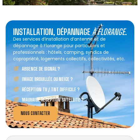
INSTALLATION, DÉPANNAGE
À FLORANGE
.
Des services d’installation d’antenne et de
dépannage à Florange pour particuliers et
professionnels : hôtels, camping, syndics de
copropriété, logements collectifs, collectivités, etc.
ABSENCE DE SIGNAL ?
IMAGE BROUILLÉE OU NEIGE ?
RÉCEPTION TV / TNT DIFFICILE ?
MAUVAISE RÉCEPTION SATELLITE ?
NOUS CONTACTER