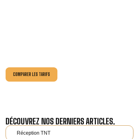
VOTRE INSTALLATION ET DÉPANNAGE AU
MEILLEUR PRIX À FLORANGE.
Nos antennistes vous fournissent
un devis au tarif le
plus juste
, selon la nature de la panne ou de l’installation.
Recevez gratuitement
3 devis pour comparer
et
effectuez vos travaux aux meilleur prix.
COMPARER LES TARIFS
DÉCOUVREZ NOS DERNIERS ARTICLES.
Réception TNT