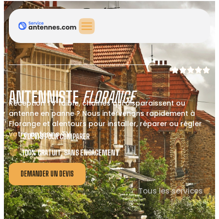
ANTENNISTE
FLORANGE
Réception TV faible, chaînes qui disparaissent ou
antenne en panne ? Nous intervenons rapidement à
Florange et alentours pour installer, réparer ou régler
votre antenne TV.
3 DEVIS POUR COMPARER
100% GRATUIT, SANS ENGAGEMENT
DEMANDER UN DEVIS
Tous les services