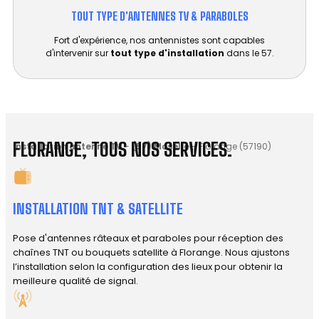
TOUT TYPE D'ANTENNES TV & PARABOLES
Fort d'expérience, nos antennistes sont capables
d'intervenir sur
tout type d'installation
dans le 57.
FLORANGE, TOUS NOS SERVICES.
Installation antenne TV
-
(57) Moselle
-
Florange (57190)
INSTALLATION TNT & SATELLITE
Pose d'antennes râteaux et paraboles pour réception des
chaînes TNT ou bouquets satellite à Florange. Nous ajustons
l’installation selon la configuration des lieux pour obtenir la
meilleure qualité de signal.