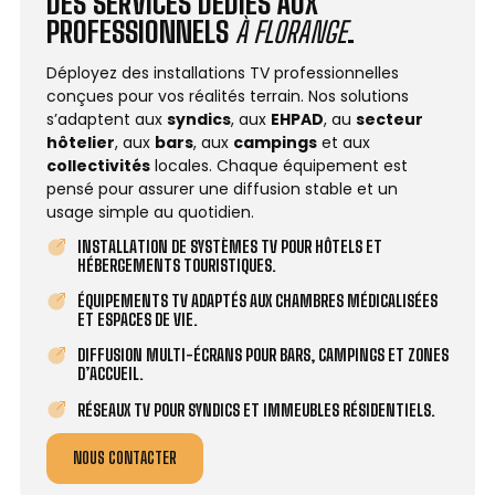
DES SERVICES DÉDIÉS AUX
PROFESSIONNELS
À FLORANGE
.
Déployez des installations TV professionnelles
conçues pour vos réalités terrain. Nos solutions
s’adaptent aux
syndics
, aux
EHPAD
, au
secteur
hôtelier
, aux
bars
, aux
campings
et aux
collectivités
locales. Chaque équipement est
pensé pour assurer une diffusion stable et un
usage simple au quotidien.
INSTALLATION DE SYSTÈMES TV POUR HÔTELS ET
HÉBERGEMENTS TOURISTIQUES.
ÉQUIPEMENTS TV ADAPTÉS AUX CHAMBRES MÉDICALISÉES
ET ESPACES DE VIE.
DIFFUSION MULTI-ÉCRANS POUR BARS, CAMPINGS ET ZONES
D’ACCUEIL.
RÉSEAUX TV POUR SYNDICS ET IMMEUBLES RÉSIDENTIELS.
NOUS CONTACTER