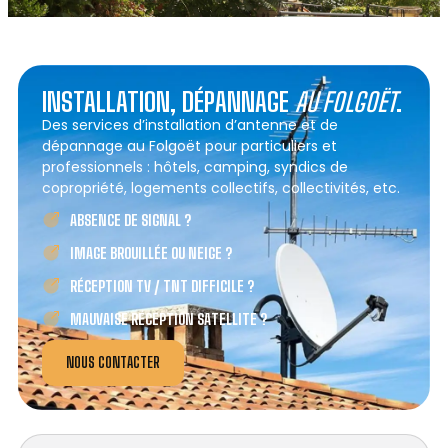
INSTALLATION, DÉPANNAGE
AU FOLGOËT
.
Des services d’installation d’antenne et de
dépannage au Folgoët pour particuliers et
professionnels : hôtels, camping, syndics de
copropriété, logements collectifs, collectivités, etc.
ABSENCE DE SIGNAL ?
IMAGE BROUILLÉE OU NEIGE ?
RÉCEPTION TV / TNT DIFFICILE ?
MAUVAISE RÉCEPTION SATELLITE ?
NOUS CONTACTER