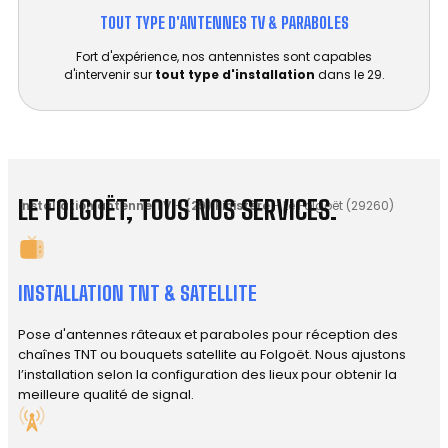
TOUT TYPE D'ANTENNES TV & PARABOLES
Fort d'expérience, nos antennistes sont capables
d'intervenir sur
tout type d'installation
dans le 29.
LE FOLGOËT, TOUS NOS SERVICES.
Installation antenne TV
-
(29) Finistère
-
Le Folgoët (29260)
INSTALLATION TNT & SATELLITE
Pose d'antennes râteaux et paraboles pour réception des
chaînes TNT ou bouquets satellite au Folgoët. Nous ajustons
l’installation selon la configuration des lieux pour obtenir la
meilleure qualité de signal.