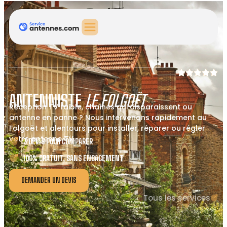
ANTENNISTE
LE FOLGOËT
Réception TV faible, chaînes qui disparaissent ou
antenne en panne ? Nous intervenons rapidement au
Folgoët et alentours pour installer, réparer ou régler
votre antenne TV.
3 DEVIS POUR COMPARER
100% GRATUIT, SANS ENGAGEMENT
DEMANDER UN DEVIS
Tous les services