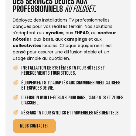
DES SERVICES DÉDIÉS AUX
PROFESSIONNELS
AU FOLGOËT
.
Déployez des installations TV professionnelles
conçues pour vos réalités terrain. Nos solutions
s’adaptent aux
syndics
, aux
EHPAD
, au
secteur
hôtelier
, aux
bars
, aux
campings
et aux
collectivités
locales. Chaque équipement est
pensé pour assurer une diffusion stable et un
usage simple au quotidien.
INSTALLATION DE SYSTÈMES TV POUR HÔTELS ET
HÉBERGEMENTS TOURISTIQUES.
ÉQUIPEMENTS TV ADAPTÉS AUX CHAMBRES MÉDICALISÉES
ET ESPACES DE VIE.
DIFFUSION MULTI-ÉCRANS POUR BARS, CAMPINGS ET ZONES
D’ACCUEIL.
RÉSEAUX TV POUR SYNDICS ET IMMEUBLES RÉSIDENTIELS.
NOUS CONTACTER