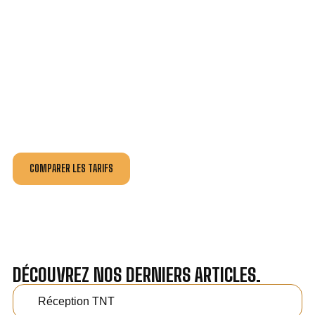
VOTRE INSTALLATION ET DÉPANNAGE AU
MEILLEUR PRIX AU FOLGOËT.
Nos antennistes vous fournissent
un devis au tarif le
plus juste
, selon la nature de la panne ou de l’installation.
Recevez gratuitement
3 devis pour comparer
et
effectuez vos travaux aux meilleur prix.
COMPARER LES TARIFS
DÉCOUVREZ NOS DERNIERS ARTICLES.
Réception TNT