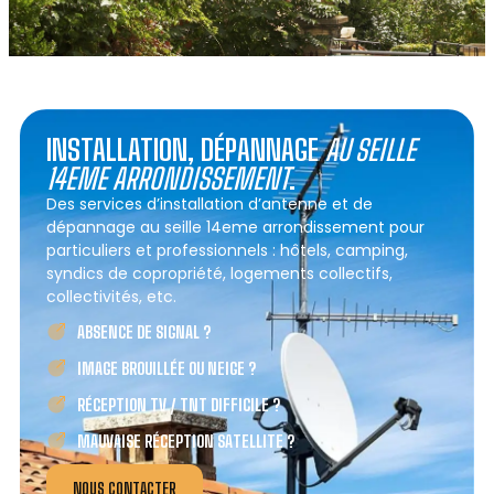
INSTALLATION, DÉPANNAGE
AU SEILLE
14EME ARRONDISSEMENT
.
Des services d’installation d’antenne et de
dépannage au seille 14eme arrondissement pour
particuliers et professionnels : hôtels, camping,
syndics de copropriété, logements collectifs,
collectivités, etc.
ABSENCE DE SIGNAL ?
IMAGE BROUILLÉE OU NEIGE ?
RÉCEPTION TV / TNT DIFFICILE ?
MAUVAISE RÉCEPTION SATELLITE ?
NOUS CONTACTER