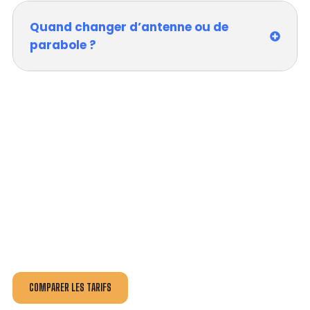
Quand changer d’antenne ou de
parabole ?
VOTRE INSTALLATION ET DÉPANNAGE AU
MEILLEUR PRIX AU SEILLE 14EME
ARRONDISSEMENT.
Nos antennistes vous fournissent
un devis au tarif le
plus juste
, selon la nature de la panne ou de l’installation.
Recevez gratuitement
3 devis pour comparer
et
effectuez vos travaux aux meilleur prix.
COMPARER LES TARIFS