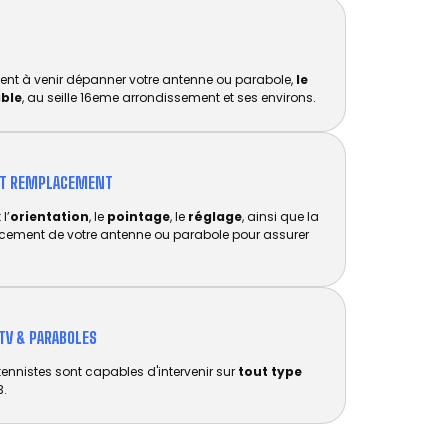
ent à venir dépanner votre antenne ou parabole,
le
ible
, au seille 16eme arrondissement et ses environs.
ET REMPLACEMENT​
l’
orientation
, le
pointage
, le
réglage
, ainsi que la
acement de votre antenne ou parabole pour assurer
TV & PARABOLES
tennistes sont capables d'intervenir sur
tout type
3.