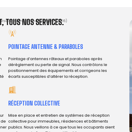
, TOUS NOS SERVICES.
arseille 16eme arrondissement (13016)
POINTAGE ANTENNE & PARABOLES
n
Pointage d’antennes râteaux et paraboles après
e
dérèglement ou perte de signal. Nous contrôlons le
positionnement des équipements et corrigeons les
ité
écarts susceptibles d’altérer la réception.
RÉCEPTION COLLECTIVE
ur
Mise en place et entretien de systèmes de réception
e de
collective pour immeubles, résidences et bâtiments
iner
publics. Nous veillons à ce que tous les occupants aient