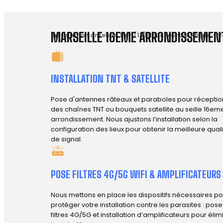
MARSEILLE 16EME ARRONDISSEMENT
Installation antenne TV
-
(13) Bouches-du-Rhône
-
M
INSTALLATION TNT & SATELLITE
Pose d'antennes râteaux et paraboles pour réceptio
des chaînes TNT ou bouquets satellite au seille 16em
arrondissement. Nous ajustons l’installation selon la
configuration des lieux pour obtenir la meilleure qual
de signal.
POSE FILTRES 4G/5G WIFI & AMPLIFICATEURS
Nous mettons en place les dispositifs nécessaires po
protéger votre installation contre les parasites : pos
filtres 4G/5G et installation d’amplificateurs pour élim