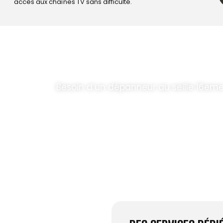
accès aux chaînes TV sans difficulté.
T PARABOLES
.
Besoin d’un dépanneur au seille 16em