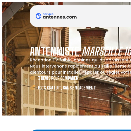
ANTENNISTE
MARSEILLE 
Réception TV faible, chaînes qui disparaissent
Nous intervenons rapidement au seille 16eme 
alentours pour installer, réparer ou régler vot
3 DEVIS POUR COMPARER
100% GRATUIT, SANS ENGAGEMENT