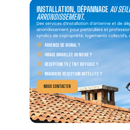
INSTALLATION, DÉPANNAGE
AU SEIL
ARRONDISSEMENT
.
Des services d’installation d’antenne et de d
arrondissement pour particuliers et profession
syndics de copropriété, logements collectifs, co
ABSENCE DE SIGNAL ?
IMAGE BROUILLÉE OU NEIGE ?
RÉCEPTION TV / TNT DIFFICILE ?
MAUVAISE RÉCEPTION SATELLITE ?
NOUS CONTACTER