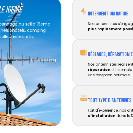
LE 16EME
INTERVENTION RAPIDE
épannage au seille 16eme
Nos antennistes s'engag
plus rapidement poss
nels : hôtels, camping,
llectivités, etc.
RÉGLAGES, RÉPARATION 
Nos antennistes réalisent 
réparation
et le rempl
une réception optimale.
TOUT TYPE D'ANTENNES 
Fort d'expérience, nos an
d'installation
dans le 1