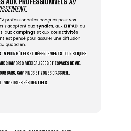
IÉS AUX PROFESSIONNELS
AU
DISSEMENT
.
 TV professionnelles conçues pour vos
ions s’adaptent aux
syndics
, aux
EHPAD
, au
rs
, aux
campings
et aux
collectivités
t est pensé pour assurer une diffusion
au quotidien.
 TV POUR HÔTELS ET HÉBERGEMENTS TOURISTIQUES.
UX CHAMBRES MÉDICALISÉES ET ESPACES DE VIE.
OUR BARS, CAMPINGS ET ZONES D’ACCUEIL.
ET IMMEUBLES RÉSIDENTIELS.