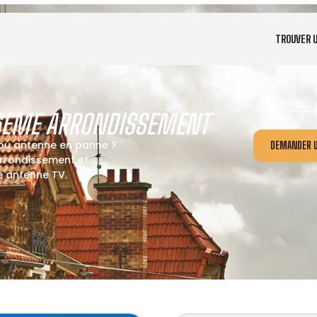
TROUVER 
16EME ARRONDISSEMENT
 ou antenne en panne ?
DEMANDER U
arrondissement et
re antenne TV.