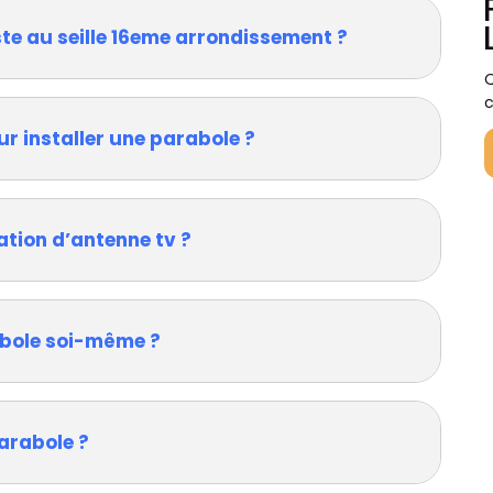
ste au seille 16eme arrondissement ?
Q
c
ur installer une parabole ?
ation d’antenne tv ?
rabole soi-même ?
arabole ?