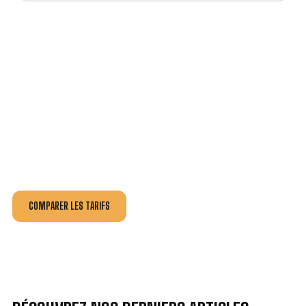
VOTRE INSTALLATION ET DÉPANNAGE AU
MEILLEUR PRIX À MONTCHANIN.
Nos antennistes vous fournissent
un devis au tarif le
plus juste
, selon la nature de la panne ou de l’installation.
Recevez gratuitement
3 devis pour comparer
et
effectuez vos travaux aux meilleur prix.
COMPARER LES TARIFS