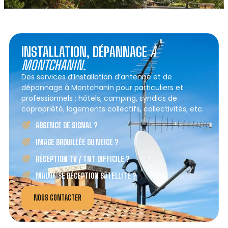
INSTALLATION, DÉPANNAGE
À
MONTCHANIN
.
Des services d’installation d’antenne et de
dépannage à Montchanin pour particuliers et
professionnels : hôtels, camping, syndics de
copropriété, logements collectifs, collectivités, etc.
ABSENCE DE SIGNAL ?
IMAGE BROUILLÉE OU NEIGE ?
RÉCEPTION TV / TNT DIFFICILE ?
MAUVAISE RÉCEPTION SATELLITE ?
NOUS CONTACTER