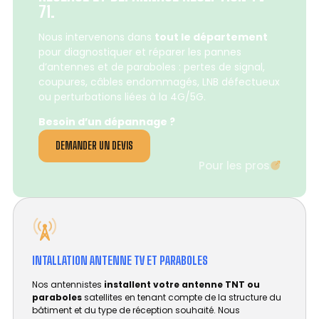
71.
Nous intervenons dans
tout le département
pour diagnostiquer et réparer les pannes
d’antennes et de paraboles : pertes de signal,
coupures, câbles endommagés, LNB défectueux
ou perturbations liées à la 4G/5G.
Besoin d’un dépannage ?
DEMANDER UN DEVIS
Pour les pros
INTALLATION ANTENNE TV ET PARABOLES
Nos antennistes
installent votre antenne TNT ou
paraboles
satellites en tenant compte de la structure du
bâtiment et du type de réception souhaité. Nous