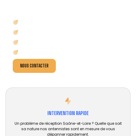
professionnels : hôtels, syndics de propriété,
propriétaires d’immeuble, promoteurs immobilier,
etc.
ABSENCE DE SIGNAL ?
IMAGE BROUILLÉE OU NEIGE ?
RÉCEPTION TV / TNT DIFFICILE ?
MAUVAISE RÉCEPTION SATELLITE ?
NOUS CONTACTER
INTERVENTION RAPIDE
Un problème de réception Saône-et-Loire ? Quelle que soit
sa nature nos antennistes sont en mesure de vous
dépanner rapidement.