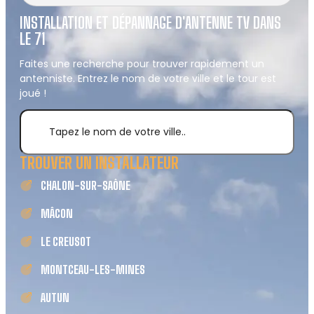
INSTALLATION ET DÉPANNAGE D'ANTENNE TV DANS
LE 71
Faites une recherche pour trouver rapidement un
antenniste. Entrez le nom de votre ville et le tour est
joué !
TROUVER UN INSTALLATEUR
CHALON-SUR-SAÔNE
MÂCON
LE CREUSOT
MONTCEAU-LES-MINES
AUTUN