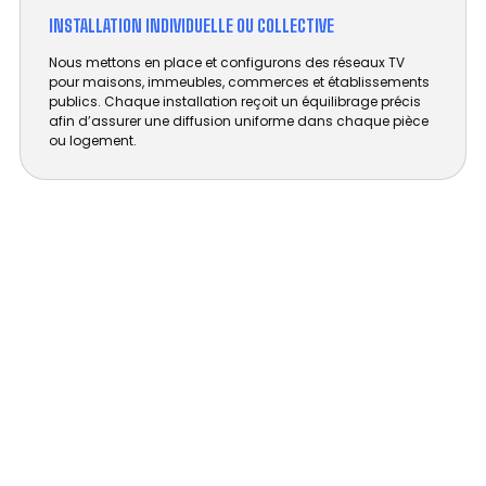
INSTALLATION INDIVIDUELLE OU COLLECTIVE
Nous mettons en place et configurons des réseaux TV
pour maisons, immeubles, commerces et établissements
publics. Chaque installation reçoit un équilibrage précis
afin d’assurer une diffusion uniforme dans chaque pièce
ou logement.
DÉPANNAGE ANTENNE SAÔNE-ET-LOIRE
- TOUJOURS PRÊT POUR VOUS
DÉPANNER !
Des services d’installation d’antenne et de
dépannage dans le 71 pour particuliers et