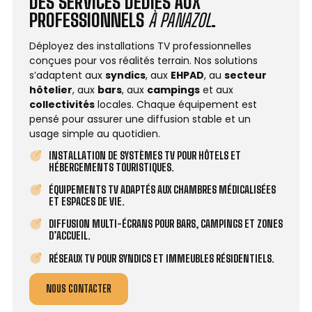
DES SERVICES DÉDIÉS AUX
PROFESSIONNELS
À PANAZOL
.
Déployez des installations TV professionnelles
conçues pour vos réalités terrain. Nos solutions
s’adaptent aux
syndics
, aux
EHPAD
, au
secteur
hôtelier
, aux
bars
, aux
campings
et aux
collectivités
locales. Chaque équipement est
pensé pour assurer une diffusion stable et un
usage simple au quotidien.
INSTALLATION DE SYSTÈMES TV POUR HÔTELS ET
HÉBERGEMENTS TOURISTIQUES.
ÉQUIPEMENTS TV ADAPTÉS AUX CHAMBRES MÉDICALISÉES
ET ESPACES DE VIE.
DIFFUSION MULTI-ÉCRANS POUR BARS, CAMPINGS ET ZONES
D’ACCUEIL.
RÉSEAUX TV POUR SYNDICS ET IMMEUBLES RÉSIDENTIELS.
NOUS CONTACTER