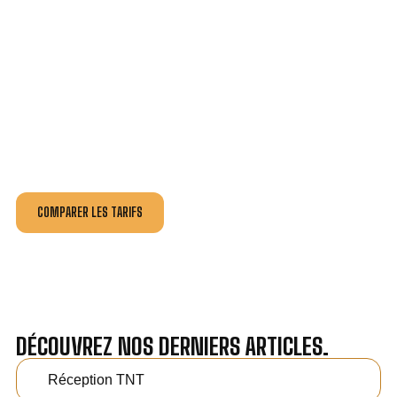
VOTRE INSTALLATION ET DÉPANNAGE AU
MEILLEUR PRIX À PANAZOL.
Nos antennistes vous fournissent
un devis au tarif le
plus juste
, selon la nature de la panne ou de l’installation.
Recevez gratuitement
3 devis pour comparer
et
effectuez vos travaux aux meilleur prix.
COMPARER LES TARIFS
DÉCOUVREZ NOS DERNIERS ARTICLES.
Réception TNT