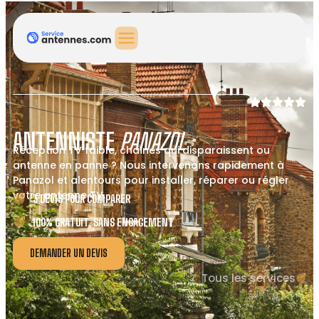
ANTENNISTE
PANAZOL
Réception TV faible, chaînes qui disparaissent ou
antenne en panne ? Nous intervenons rapidement à
Panazol et alentours pour installer, réparer ou régler
votre antenne TV.
3 DEVIS POUR COMPARER
100% GRATUIT, SANS ENGAGEMENT
DEMANDER UN DEVIS
Tous les services