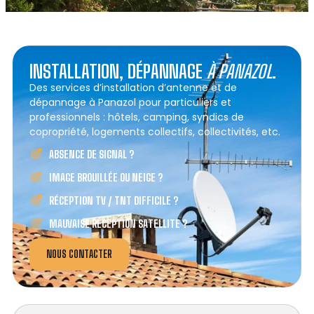
INSTALLATION, DÉPANNAGE
À PANAZOL
.
Des services d’installation d’antenne et de
dépannage à Panazol pour particuliers et
professionnels : hôtels, camping, syndics de
copropriété, logements collectifs, collectivités, etc.
ABSENCE DE SIGNAL ?
IMAGE BROUILLÉE OU NEIGE ?
RÉCEPTION TV / TNT DIFFICILE ?
MAUVAISE RÉCEPTION SATELLITE ?
NOUS CONTACTER