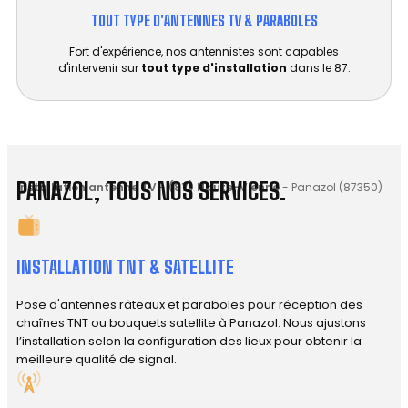
TOUT TYPE D'ANTENNES TV & PARABOLES
Fort d'expérience, nos antennistes sont capables
d'intervenir sur
tout type d'installation
dans le 87.
PANAZOL, TOUS NOS SERVICES.
Installation antenne TV
-
(87) Haute-Vienne
-
Panazol (87350)
INSTALLATION TNT & SATELLITE
Pose d'antennes râteaux et paraboles pour réception des
chaînes TNT ou bouquets satellite à Panazol. Nous ajustons
l’installation selon la configuration des lieux pour obtenir la
meilleure qualité de signal.