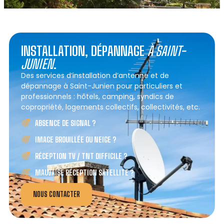
INSTALLATION, DÉPANNAGE
À SAINT-
JUNIEN
.
Des services d’installation d’antenne et de
dépannage à Saint-Junien pour particuliers et
professionnels : hôtels, camping, syndics de
copropriété, logements collectifs, collectivités, etc.
ABSENCE DE SIGNAL ?
IMAGE BROUILLÉE OU NEIGE ?
RÉCEPTION TV / TNT DIFFICILE ?
MAUVAISE RÉCEPTION SATELLITE ?
NOUS CONTACTER