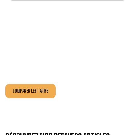
VOTRE INSTALLATION ET DÉPANNAGE AU
MEILLEUR PRIX À SAINT-JUNIEN.
Nos antennistes vous fournissent
un devis au tarif le
plus juste
, selon la nature de la panne ou de l’installation.
Recevez gratuitement
3 devis pour comparer
et
effectuez vos travaux aux meilleur prix.
COMPARER LES TARIFS