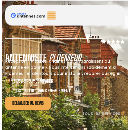
ANTENNISTE
PLOEMEUR
Réception TV faible, chaînes qui disparaissent ou
antenne en panne ? Nous intervenons rapidement à
Ploemeur et alentours pour installer, réparer ou régler
votre antenne TV.
3 DEVIS POUR COMPARER
100% GRATUIT, SANS ENGAGEMENT
DEMANDER UN DEVIS
Tous les services