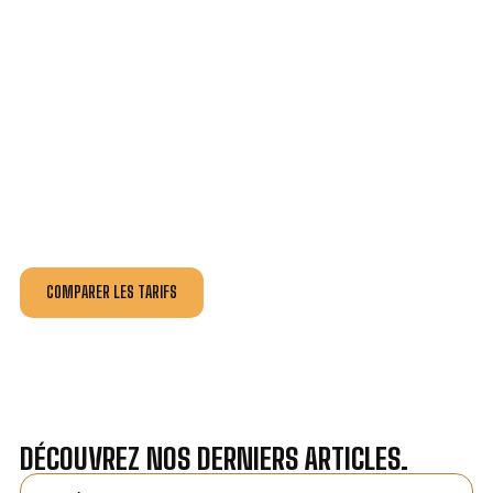
VOTRE INSTALLATION ET DÉPANNAGE AU
MEILLEUR PRIX À PLOEMEUR.
Nos antennistes vous fournissent
un devis au tarif le
plus juste
, selon la nature de la panne ou de l’installation.
Recevez gratuitement
3 devis pour comparer
et
effectuez vos travaux aux meilleur prix.
COMPARER LES TARIFS
DÉCOUVREZ NOS DERNIERS ARTICLES.