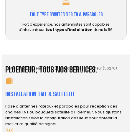
TOUT TYPE D'ANTENNES TV & PARABOLES
Fort d'expérience, nos antennistes sont capables
d'intervenir sur
tout type d'installation
dans le 56.
PLOEMEUR, TOUS NOS SERVICES.
Installation antenne TV
-
(56) Morbihan
-
Ploemeur (56270)
INSTALLATION TNT & SATELLITE
Pose d'antennes râteaux et paraboles pour réception des
chaînes TNT ou bouquets satellite à Ploemeur. Nous ajustons
l’installation selon la configuration des lieux pour obtenir la
meilleure qualité de signal.