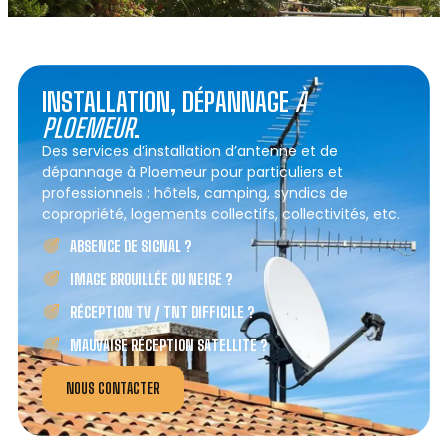
INSTALLATION, DÉPANNAGE
À
PLOEMEUR
.
Des services d’installation d’antenne et de
dépannage à Ploemeur pour particuliers et
professionnels : hôtels, camping, syndics de
copropriété, logements collectifs, collectivités, etc.
ABSENCE DE SIGNAL ?
IMAGE BROUILLÉE OU NEIGE ?
RÉCEPTION TV / TNT DIFFICILE ?
MAUVAISE RÉCEPTION SATELLITE ?
NOUS CONTACTER