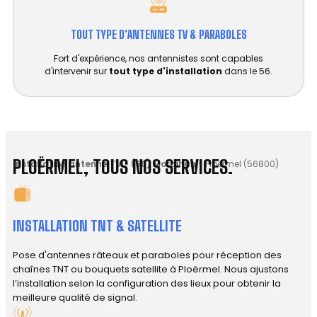
TOUT TYPE D'ANTENNES TV & PARABOLES
Fort d'expérience, nos antennistes sont capables
d'intervenir sur
tout type d'installation
dans le 56.
PLOËRMEL, TOUS NOS SERVICES.
Installation antenne TV
-
(56) Morbihan
-
Ploërmel (56800)
INSTALLATION TNT & SATELLITE
Pose d'antennes râteaux et paraboles pour réception des
chaînes TNT ou bouquets satellite à Ploërmel. Nous ajustons
l’installation selon la configuration des lieux pour obtenir la
meilleure qualité de signal.