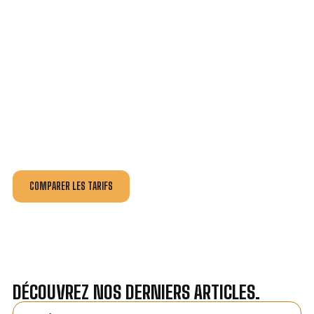
VOTRE INSTALLATION ET DÉPANNAGE AU
MEILLEUR PRIX À PLOËRMEL.
Nos antennistes vous fournissent
un devis au tarif le
plus juste
, selon la nature de la panne ou de l’installation.
Recevez gratuitement
3 devis pour comparer
et
effectuez vos travaux aux meilleur prix.
COMPARER LES TARIFS
DÉCOUVREZ NOS DERNIERS ARTICLES.