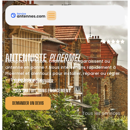
ANTENNISTE
PLOËRMEL
Réception TV faible, chaînes qui disparaissent ou
antenne en panne ? Nous intervenons rapidement à
Ploërmel et alentours pour installer, réparer ou régler
votre antenne TV.
3 DEVIS POUR COMPARER
100% GRATUIT, SANS ENGAGEMENT
DEMANDER UN DEVIS
Tous les services