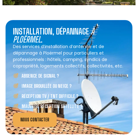
INSTALLATION, DÉPANNAGE
À
PLOËRMEL
.
Des services d’installation d’antenne et de
dépannage à Ploërmel pour particuliers et
professionnels : hôtels, camping, syndics de
copropriété, logements collectifs, collectivités, etc.
ABSENCE DE SIGNAL ?
IMAGE BROUILLÉE OU NEIGE ?
RÉCEPTION TV / TNT DIFFICILE ?
MAUVAISE RÉCEPTION SATELLITE ?
NOUS CONTACTER