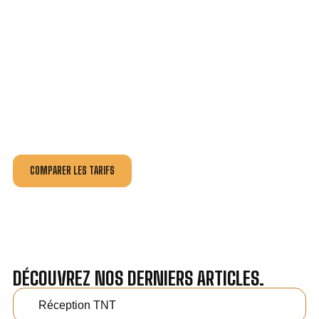
VOTRE INSTALLATION ET DÉPANNAGE AU
MEILLEUR PRIX À ROUSSON.
Nos antennistes vous fournissent
un devis au tarif le
plus juste
, selon la nature de la panne ou de l’installation.
Recevez gratuitement
3 devis pour comparer
et
effectuez vos travaux aux meilleur prix.
COMPARER LES TARIFS
DÉCOUVREZ NOS DERNIERS ARTICLES.
Réception TNT