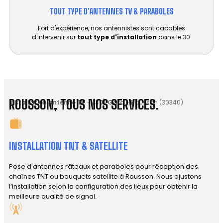
TOUT TYPE D'ANTENNES TV & PARABOLES
Fort d'expérience, nos antennistes sont capables
d'intervenir sur
tout type d'installation
dans le 30.
ROUSSON, TOUS NOS SERVICES.
Installation antenne TV
-
(30) Gard
-
Rousson (30340)
INSTALLATION TNT & SATELLITE
Pose d'antennes râteaux et paraboles pour réception des
chaînes TNT ou bouquets satellite à Rousson. Nous ajustons
l’installation selon la configuration des lieux pour obtenir la
meilleure qualité de signal.