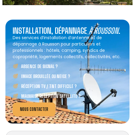
INSTALLATION, DÉPANNAGE
À ROUSSON
.
Des services d’installation d’antenne et de
dépannage à Rousson pour particuliers et
professionnels : hôtels, camping, syndics de
copropriété, logements collectifs, collectivités, etc.
ABSENCE DE SIGNAL ?
IMAGE BROUILLÉE OU NEIGE ?
RÉCEPTION TV / TNT DIFFICILE ?
MAUVAISE RÉCEPTION SATELLITE ?
NOUS CONTACTER