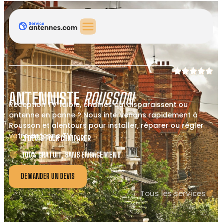
ANTENNISTE
ROUSSON
Réception TV faible, chaînes qui disparaissent ou
antenne en panne ? Nous intervenons rapidement à
Rousson et alentours pour installer, réparer ou régler
votre antenne TV.
3 DEVIS POUR COMPARER
100% GRATUIT, SANS ENGAGEMENT
DEMANDER UN DEVIS
Tous les services