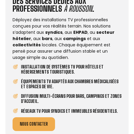
DES SERVICES DÉDIÉS AUX
PROFESSIONNELS
À ROUSSON
.
Déployez des installations TV professionnelles
conçues pour vos réalités terrain. Nos solutions
s’adaptent aux
syndics
, aux
EHPAD
, au
secteur
hôtelier
, aux
bars
, aux
campings
et aux
collectivités
locales. Chaque équipement est
pensé pour assurer une diffusion stable et un
usage simple au quotidien.
INSTALLATION DE SYSTÈMES TV POUR HÔTELS ET
HÉBERGEMENTS TOURISTIQUES.
ÉQUIPEMENTS TV ADAPTÉS AUX CHAMBRES MÉDICALISÉES
ET ESPACES DE VIE.
DIFFUSION MULTI-ÉCRANS POUR BARS, CAMPINGS ET ZONES
D’ACCUEIL.
RÉSEAUX TV POUR SYNDICS ET IMMEUBLES RÉSIDENTIELS.
NOUS CONTACTER