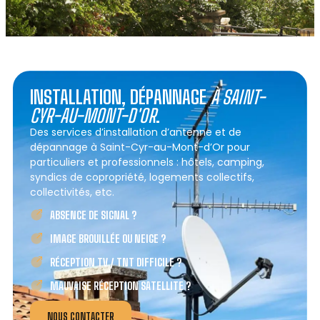
INSTALLATION, DÉPANNAGE
À SAINT-
CYR-AU-MONT-D'OR
.
Des services d’installation d’antenne et de
dépannage à Saint-Cyr-au-Mont-d’Or pour
particuliers et professionnels : hôtels, camping,
syndics de copropriété, logements collectifs,
collectivités, etc.
ABSENCE DE SIGNAL ?
IMAGE BROUILLÉE OU NEIGE ?
RÉCEPTION TV / TNT DIFFICILE ?
MAUVAISE RÉCEPTION SATELLITE ?
NOUS CONTACTER