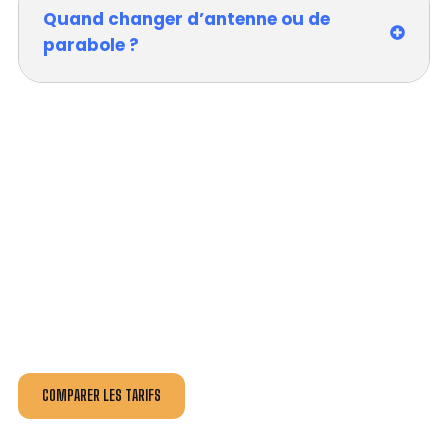
Quand changer d’antenne ou de
parabole ?
VOTRE INSTALLATION ET DÉPANNAGE AU
MEILLEUR PRIX À SAINT-CYR-AU-MONT-
D'OR.
Nos antennistes vous fournissent
un devis au tarif le
plus juste
, selon la nature de la panne ou de l’installation.
Recevez gratuitement
3 devis pour comparer
et
effectuez vos travaux aux meilleur prix.
COMPARER LES TARIFS