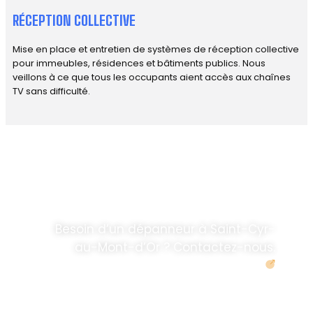
RÉCEPTION COLLECTIVE
Mise en place et entretien de systèmes de réception collective
pour immeubles, résidences et bâtiments publics. Nous
veillons à ce que tous les occupants aient accès aux chaînes
TV sans difficulté.
DÉPANNAGE RAPIDE
ANTENNE TV ET
PARABOLES
.
Besoin d’un dépanneur à Saint-Cyr-
au-Mont-d’Or ? Contactez-nous.
Demander un devis