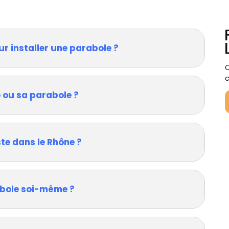
ur installer une parabole ?
Q
c
 ou sa parabole ?
te dans le Rhône ?
rabole soi-même ?