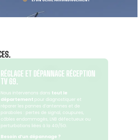
CES.
RÉGLAGE ET DÉPANNAGE RÉCEPTION
TV 69.
Nous intervenons dans
tout le
département
pour diagnostiquer et
réparer les pannes d’antennes et de
paraboles : pertes de signal, coupures,
câbles endommagés, LNB défectueux ou
perturbations liées à la 4G/5G.
Besoin d’un dépannage ?