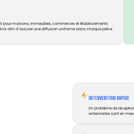
 TV pour maisons, immeubles, commerces et établissements
récis afin d’assurer une diffusion uniforme dans chaque pièce
JOURS PRÊT POUR
INTERVENTION RAPIDE
épannage dans le 69 pour
Un problème de réception
antennistes sont en mes
de propriété, propriétaires