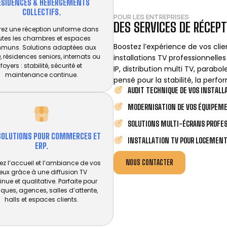
ÉSIDENCES & HÉBERGEMENTS
COLLECTIFS.
POUR LES ENTREPRISES
DES SERVICES DE RÉCEPT
rez une réception uniforme dans
utes les chambres et espaces
Boostez l’expérience de vos cli
muns. Solutions adaptées aux
, résidences seniors, internats ou
installations TV professionnell
foyers : stabilité, sécurité et
IP, distribution multi TV, parab
maintenance continue.
pensé pour la stabilité, la perfor
AUDIT TECHNIQUE DE VOS INSTALL
MODERNISATION DE VOS ÉQUIPEM
SOLUTIONS MULTI-ÉCRANS PROFE
SOLUTIONS POUR COMMERCES ET
INSTALLATION TV POUR LOGEMENT
ERP.
NOUS CONTACTER
ez l’accueil et l’ambiance de vos
ieux grâce à une diffusion TV
inue et qualitative. Parfaite pour
iques, agences, salles d’attente,
halls et espaces clients.