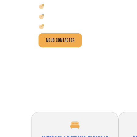
IMAGE BROUILLÉE OU NEIGE ?
RÉCEPTION TV / TNT DIFFICILE ?
MAUVAISE RÉCEPTION SATELLITE ?
NOUS CONTACTER