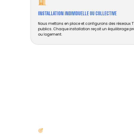
INSTALLATION INDIVIDUELLE OU COLLECTIVE
Nous mettons en place et configurons des réseaux
publics. Chaque installation reçoit un équilibrage p
ou logement.
DÉPANNAGE ANTENNE RHÔNE - TOU
VOUS DÉPANNER !
Des services d’installation d’antenne et de d
particuliers et professionnels : hôtels, syndics 
d’immeuble, promoteurs immobilier, etc.
ABSENCE DE SIGNAL ?