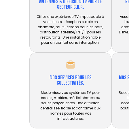
ANTENNES & DIFFUSION TV POUR LE
R
SECTEUR C.H.R.
Offrez une expérience TV impeccable à
Assu
vos clients : réception stable en
to
chambre, multi-écrans pour les bars,
com
distribution satellite/TNT/IP pour les
EHPAD
restaurants. Une installation fiable
pour un confort sans interruption.
NOS SERVICES POUR LES
NOS 
COLLECTIVITÉS.
Modernisez vos systèmes TV pour
Boost
écoles, mairies, médiathèques ou
l
salles polyvalentes. Une diffusion
cont
centralisée, fiable et conforme aux
bout
normes pour toutes vos
infrastructures.