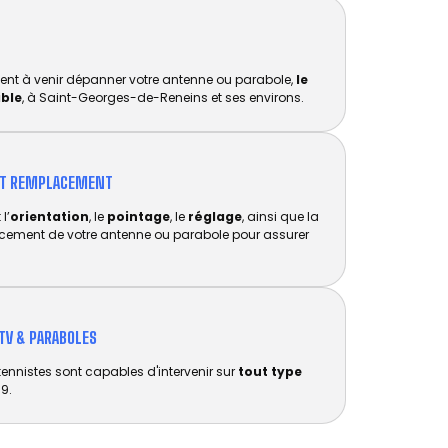
ent à venir dépanner votre antenne ou parabole,
le
ible
, à Saint-Georges-de-Reneins et ses environs.
ET REMPLACEMENT​
l’
orientation
, le
pointage
, le
réglage
, ainsi que la
acement de votre antenne ou parabole pour assurer
TV & PARABOLES
tennistes sont capables d'intervenir sur
tout type
9.