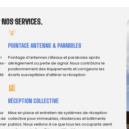
 NOS SERVICES.
-de-Reneins (69830)
POINTAGE ANTENNE & PARABOLES
n
Pointage d’antennes râteaux et paraboles après
es-
dérèglement ou perte de signal. Nous contrôlons le
positionnement des équipements et corrigeons les
ité
écarts susceptibles d’altérer la réception.
RÉCEPTION COLLECTIVE
ur
Mise en place et entretien de systèmes de réception
e de
collective pour immeubles, résidences et bâtiments
iner
publics. Nous veillons à ce que tous les occupants aient