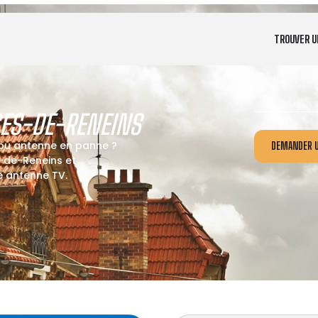
TROUVER U
ES-DE-RENEINS
 ou antenne en panne ?
DEMANDER U
-de-Reneins et
re antenne TV.