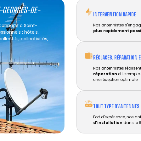
T-GEORGES-DE-
INTERVENTION RAPIDE
épannage à Saint-
Nos antennistes s'engag
plus rapidement poss
sionnels : hôtels,
lectifs, collectivités,
RÉGLAGES, RÉPARATION 
Nos antennistes réalisent 
réparation
et le rempl
une réception optimale.
TOUT TYPE D'ANTENNES 
Fort d'expérience, nos an
d'installation
dans le 6