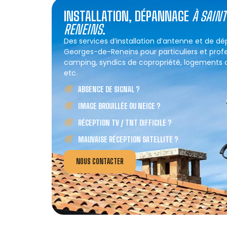
INSTALLATION, DÉPANNAGE
À SAIN
RENEINS
.
Des services d’installation d’antenne et de d
Georges-de-Reneins pour particuliers et profes
camping, syndics de copropriété, logements col
etc.
ABSENCE DE SIGNAL ?
IMAGE BROUILLÉE OU NEIGE ?
RÉCEPTION TV / TNT DIFFICILE ?
MAUVAISE RÉCEPTION SATELLITE ?
NOUS CONTACTER