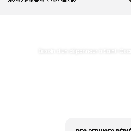
accès aux chaînes TV sans difficulté.
T PARABOLES
.
Besoin d’un dépanneur à Saint-Geo