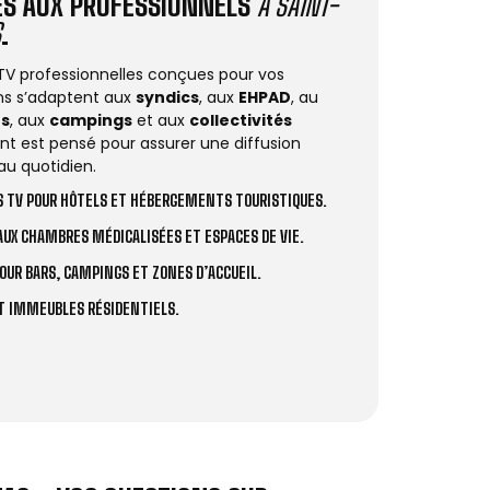
IÉS AUX PROFESSIONNELS
À SAINT-
S
.
 TV professionnelles conçues pour vos
ions s’adaptent aux
syndics
, aux
EHPAD
, au
rs
, aux
campings
et aux
collectivités
t est pensé pour assurer une diffusion
au quotidien.
 TV POUR HÔTELS ET HÉBERGEMENTS TOURISTIQUES.
UX CHAMBRES MÉDICALISÉES ET ESPACES DE VIE.
OUR BARS, CAMPINGS ET ZONES D’ACCUEIL.
ET IMMEUBLES RÉSIDENTIELS.