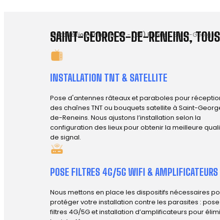
SAINT-GEORGES-DE-RENEINS, TOUS
Installation antenne TV
-
(69) Rhône
-
Saint-Georges
INSTALLATION TNT & SATELLITE
Pose d'antennes râteaux et paraboles pour réceptio
des chaînes TNT ou bouquets satellite à Saint-Georg
de-Reneins. Nous ajustons l’installation selon la
configuration des lieux pour obtenir la meilleure qual
de signal.
POSE FILTRES 4G/5G WIFI & AMPLIFICATEURS
Nous mettons en place les dispositifs nécessaires po
protéger votre installation contre les parasites : pos
filtres 4G/5G et installation d’amplificateurs pour élim