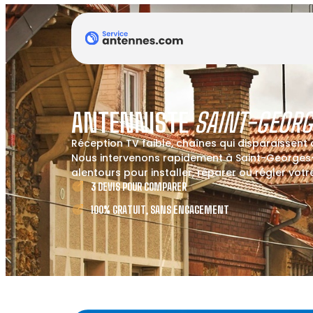
ANTENNISTE
SAINT-GEORG
Réception TV faible, chaînes qui disparaissent
Nous intervenons rapidement à Saint-Georges
alentours pour installer, réparer ou régler vot
3 DEVIS POUR COMPARER
100% GRATUIT, SANS ENGAGEMENT