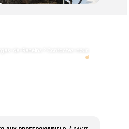
rges-de-Reneins ? Contactez-nous.
Demander un devis