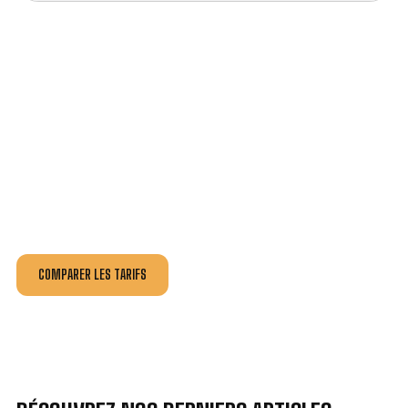
VOTRE INSTALLATION ET DÉPANNAGE AU
MEILLEUR PRIX À SAINT-RÉMY.
Nos antennistes vous fournissent
un devis au tarif le
plus juste
, selon la nature de la panne ou de l’installation.
Recevez gratuitement
3 devis pour comparer
et
effectuez vos travaux aux meilleur prix.
COMPARER LES TARIFS