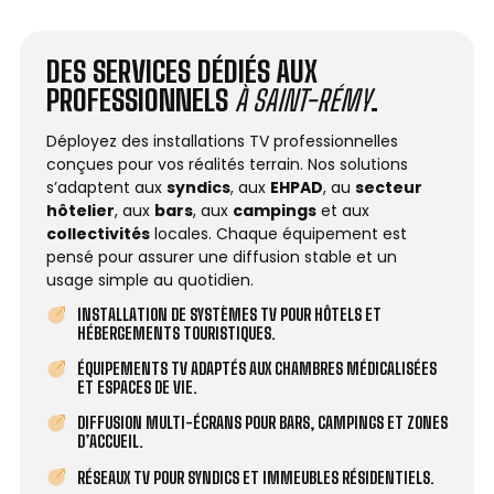
DES SERVICES DÉDIÉS AUX
PROFESSIONNELS
À SAINT-RÉMY
.
Déployez des installations TV professionnelles
conçues pour vos réalités terrain. Nos solutions
s’adaptent aux
syndics
, aux
EHPAD
, au
secteur
hôtelier
, aux
bars
, aux
campings
et aux
collectivités
locales. Chaque équipement est
pensé pour assurer une diffusion stable et un
usage simple au quotidien.
INSTALLATION DE SYSTÈMES TV POUR HÔTELS ET
HÉBERGEMENTS TOURISTIQUES.
ÉQUIPEMENTS TV ADAPTÉS AUX CHAMBRES MÉDICALISÉES
ET ESPACES DE VIE.
DIFFUSION MULTI-ÉCRANS POUR BARS, CAMPINGS ET ZONES
D’ACCUEIL.
RÉSEAUX TV POUR SYNDICS ET IMMEUBLES RÉSIDENTIELS.