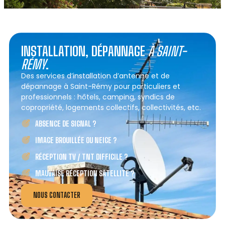
INSTALLATION, DÉPANNAGE
À SAINT-
RÉMY
.
Des services d’installation d’antenne et de
dépannage à Saint-Rémy pour particuliers et
professionnels : hôtels, camping, syndics de
copropriété, logements collectifs, collectivités, etc.
ABSENCE DE SIGNAL ?
IMAGE BROUILLÉE OU NEIGE ?
RÉCEPTION TV / TNT DIFFICILE ?
MAUVAISE RÉCEPTION SATELLITE ?
NOUS CONTACTER