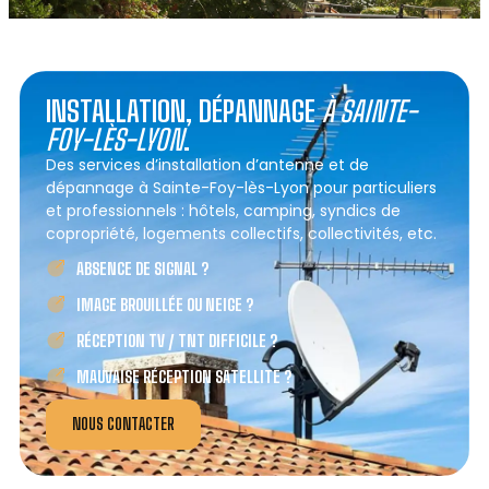
INSTALLATION, DÉPANNAGE
À SAINTE-
FOY-LÈS-LYON
.
Des services d’installation d’antenne et de
dépannage à Sainte-Foy-lès-Lyon pour particuliers
et professionnels : hôtels, camping, syndics de
copropriété, logements collectifs, collectivités, etc.
ABSENCE DE SIGNAL ?
IMAGE BROUILLÉE OU NEIGE ?
RÉCEPTION TV / TNT DIFFICILE ?
MAUVAISE RÉCEPTION SATELLITE ?
NOUS CONTACTER