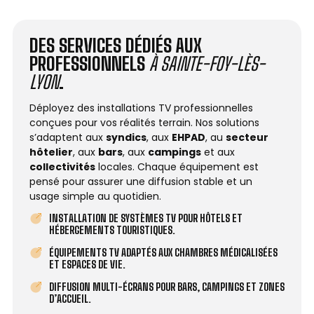
DES SERVICES DÉDIÉS AUX
PROFESSIONNELS
À SAINTE-FOY-LÈS-
LYON
.
Déployez des installations TV professionnelles
conçues pour vos réalités terrain. Nos solutions
s’adaptent aux
syndics
, aux
EHPAD
, au
secteur
hôtelier
, aux
bars
, aux
campings
et aux
collectivités
locales. Chaque équipement est
pensé pour assurer une diffusion stable et un
usage simple au quotidien.
INSTALLATION DE SYSTÈMES TV POUR HÔTELS ET
HÉBERGEMENTS TOURISTIQUES.
ÉQUIPEMENTS TV ADAPTÉS AUX CHAMBRES MÉDICALISÉES
ET ESPACES DE VIE.
DIFFUSION MULTI-ÉCRANS POUR BARS, CAMPINGS ET ZONES
D’ACCUEIL.